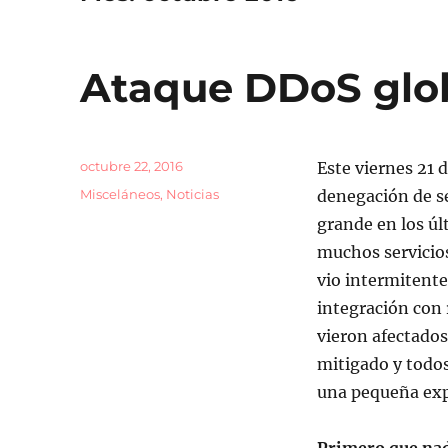
Ataque DDoS glo
Publicado
octubre 22, 2016
Este viernes 21 
el
Categorías
Misceláneos
,
Noticias
denegación de se
grande en los úl
muchos servicio
vio intermitent
integración con 
vieron afectados
mitigado y todos
una pequeña expl