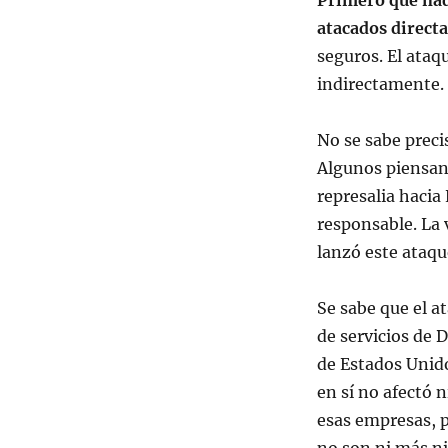
Primero que nad
atacados direct
seguros. El ataqu
indirectamente.
No se sabe preci
Algunos piensan
represalia hacia
responsable. La 
lanzó este ataqu
Se sabe que el a
de servicios de 
de Estados Unido
en sí no afectó 
esas empresas, p