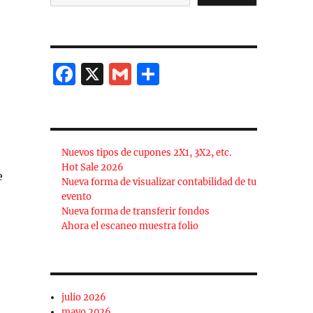
F
X
G
C
a
m
o
c
ai
m
e
l
p
Nuevos tipos de cupones 2X1, 3X2, etc.
b
a
Hot Sale 2026
e
o
rt
Nueva forma de visualizar contabilidad de tu
evento
o
ir
Nueva forma de transferir fondos
k
Ahora el escaneo muestra folio
julio 2026
mayo 2026