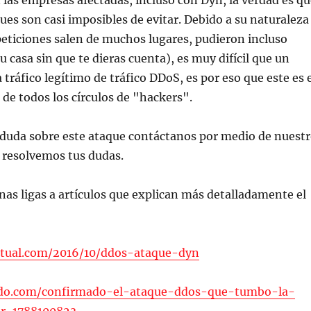
 las empresas afectadas, incluso con Dyn, la verdad es qu
ques son casi imposibles de evitar. Debido a su naturaleza
 peticiones salen de muchos lugares, pudieron incluso
u casa sin que te dieras cuenta), es muy difícil que un
 tráfico legítimo de tráfico DDoS, es por eso que este es 
 de todos los círculos de "hackers".
 duda sobre este ataque contáctanos por medio de nuest
 resolvemos tus dudas.
as ligas a artículos que explican más detalladamente el
xtual.com/2016/10/ddos-ataque-dyn
odo.com/confirmado-el-ataque-ddos-que-tumbo-la-