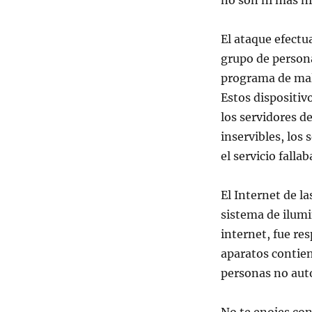
no son ni más ni
El ataque efectu
grupo de person
programa de mal
Estos dispositi
los servidores d
inservibles, los
el servicio fallab
El Internet de la
sistema de ilumi
internet, fue re
aparatos contie
personas no aut