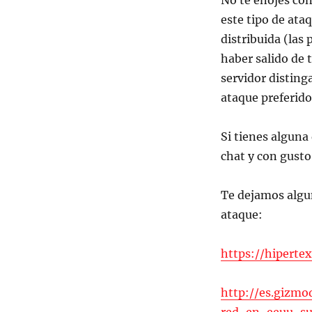
No te enojes con
este tipo de ata
distribuida (las
haber salido de t
servidor distinga
ataque preferido
Si tienes alguna
chat y con gusto
Te dejamos algun
ataque:
https://hiperte
http://es.gizm