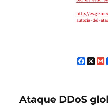
red-en-eeuu-su
http://es.gizmo
autoria-del-at
F
X
a
c
a
e
l
b
Ataque DDoS glo
o
o