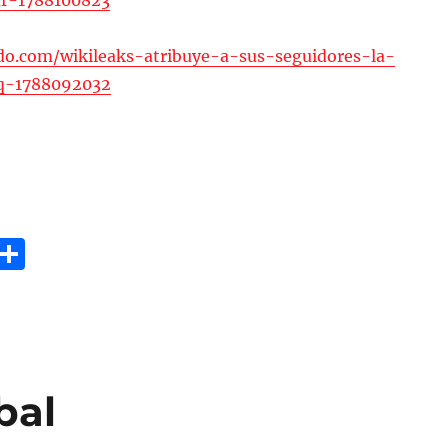
r-1788100823
do.com/wikileaks-atribuye-a-sus-seguidores-la-
aq-1788092032
G
C
m
o
i
m
p
a
bal
rt
ir