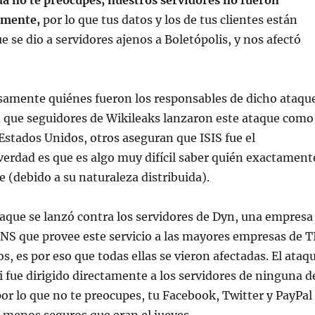
a no te preocupes, nuestros servidores no fueron
amente,
por lo que tus datos y los de tus clientes están
e se dio a servidores ajenos a Boletópolis, y nos afectó
samente quiénes fueron los responsables de dicho ataque
 que seguidores de Wikileaks lanzaron este ataque como
 Estados Unidos, otros aseguran que ISIS fue el
verdad es que es algo muy difícil saber quién exactament
e (debido a su naturaleza distribuida).
taque se lanzó contra los servidores de Dyn, una empresa
DNS que provee este servicio a las mayores empresas de T
s, es por eso que todas ellas se vieron afectadas. El ataq
ni fue dirigido directamente a los servidores de ninguna d
or lo que no te preocupes, tu Facebook, Twitter y PayPal