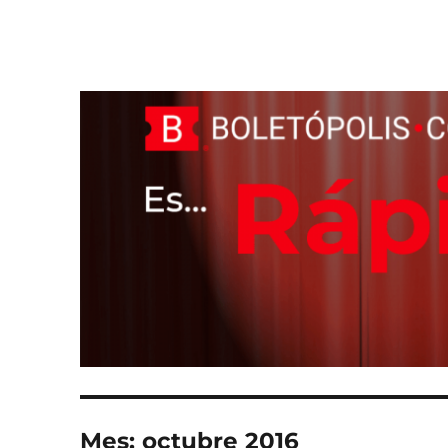
Boletópolis Blog
El Blog oficial de Boletópolis
Mes:
octubre 2016