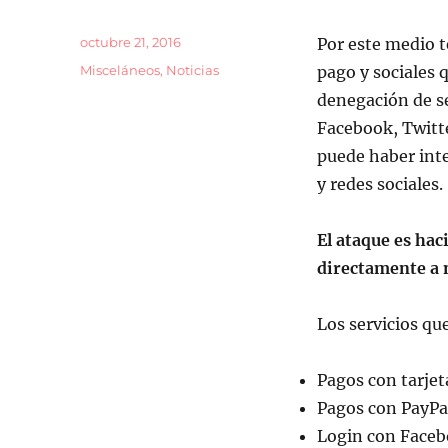
k
Publicado
octubre 21, 2016
Por este medio t
el
Categorías
Misceláneos
,
Noticias
pago y sociales 
denegación de se
Facebook, Twitte
puede haber inte
y redes sociales.
El ataque es hac
directamente a 
Los servicios qu
Pagos con tarjet
Pagos con PayPa
Login con Faceb