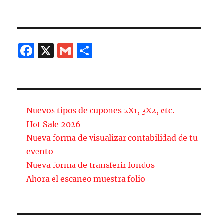
k
F
X
G
C
a
m
o
c
ai
m
e
l
p
b
a
Nuevos tipos de cupones 2X1, 3X2, etc.
o
rt
Hot Sale 2026
Nueva forma de visualizar contabilidad de tu
o
ir
evento
k
Nueva forma de transferir fondos
Ahora el escaneo muestra folio