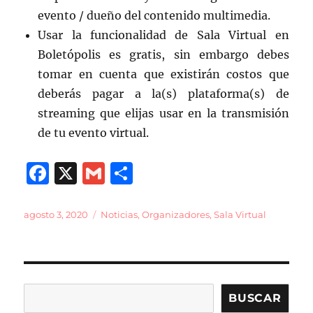
evento / dueño del contenido multimedia.
Usar la funcionalidad de Sala Virtual en
Boletópolis es gratis, sin embargo debes
tomar en cuenta que existirán costos que
deberás pagar a la(s) plataforma(s) de
streaming que elijas usar en la transmisión
de tu evento virtual.
F
X
G
C
a
m
o
c
ai
m
Publicado
Categorías
agosto 3, 2020
Noticias
,
Organizadores
,
Sala Virtual
el
e
l
p
b
a
o
rt
Buscar
BUSCAR
o
ir