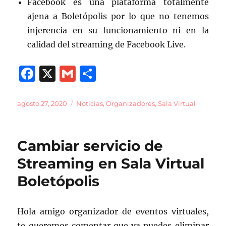
Facebook es una plataforma totalmente
ajena a Boletópolis por lo que no tenemos
injerencia en su funcionamiento ni en la
calidad del streaming de Facebook Live.
F
X
G
C
a
m
o
c
ai
m
Publicado
Categorías
agosto 27, 2020
Noticias
,
Organizadores
,
Sala Virtual
el
e
l
p
b
a
Cambiar servicio de
o
rt
Streaming en Sala Virtual
o
ir
Boletópolis
k
Hola amigo organizador de eventos virtuales,
te queremos comentar que ya puedes eliminar