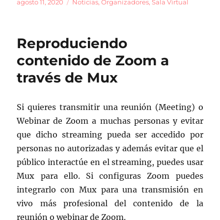
c
ai
m
Publicado
Categorías
agosto 11, 2020
Noticias
,
Organizadores
,
Sala Virtual
el
e
l
p
b
a
Reproduciendo
o
rt
contenido de Zoom a
o
ir
través de Mux
k
Si quieres transmitir una reunión (Meeting) o
Webinar de Zoom a muchas personas y evitar
que dicho streaming pueda ser accedido por
personas no autorizadas y además evitar que el
público interactúe en el streaming, puedes usar
Mux para ello. Si configuras Zoom puedes
integrarlo con Mux para una transmisión en
vivo más profesional del contenido de la
reunión o webinar de Zoom.