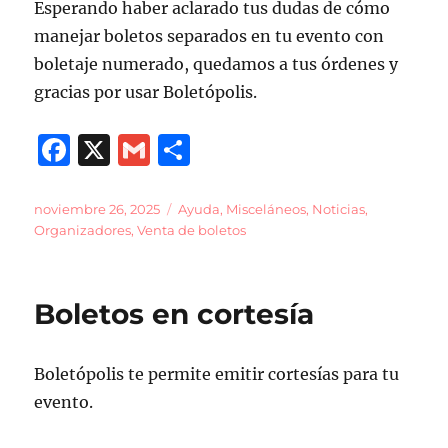
Esperando haber aclarado tus dudas de cómo
manejar boletos separados en tu evento con
boletaje numerado, quedamos a tus órdenes y
gracias por usar Boletópolis.
F
X
G
C
a
m
o
c
ai
m
Publicado
Categorías
noviembre 26, 2025
Ayuda
,
Misceláneos
,
Noticias
,
el
Organizadores
,
Venta de boletos
e
l
p
b
a
o
rt
Boletos en cortesía
o
ir
k
Boletópolis te permite emitir cortesías para tu
evento.