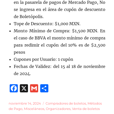
en la pasarela de pagos de Mercado Pago, No
se ingresa en el área de cupón de descuento
de Boletópolis.
Tope de Descuento: $1,000 MXN.
Monto Mínimo de Compra: $1,500 MXN. En
el caso de BBVA el monto mínimo de compra
para redimir el cupón del 10% es de $2,500
pesos
Cupones por Usuario: 1 cupón
Fechas de Validez: del 15 al 18 de noviembre
de 2024.
F
X
G
C
a
m
o
c
ai
m
Publicado
Categorías
noviembre 14, 2024
Compradores de boletos
,
Métodos
el
de Pago
,
Misceláneos
,
Organizadores
,
Venta de boletos
e
l
p