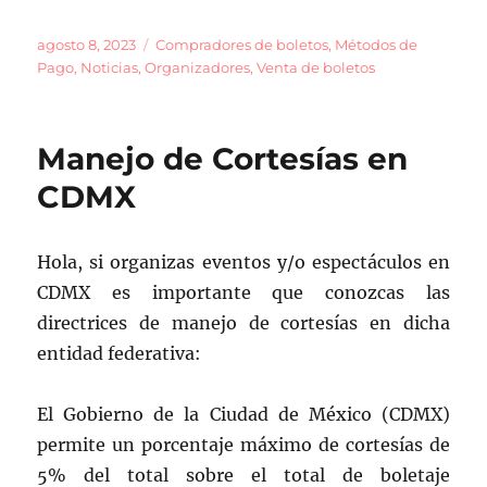
a
m
o
c
ai
m
Publicado
Categorías
agosto 8, 2023
Compradores de boletos
,
Métodos de
el
Pago
,
Noticias
,
Organizadores
,
Venta de boletos
e
l
p
b
a
o
rt
Manejo de Cortesías en
o
ir
CDMX
k
Hola, si organizas eventos y/o espectáculos en
CDMX es importante que conozcas las
directrices de manejo de cortesías en dicha
entidad federativa:
El Gobierno de la Ciudad de México (CDMX)
permite un porcentaje máximo de cortesías de
5% del total sobre el total de boletaje