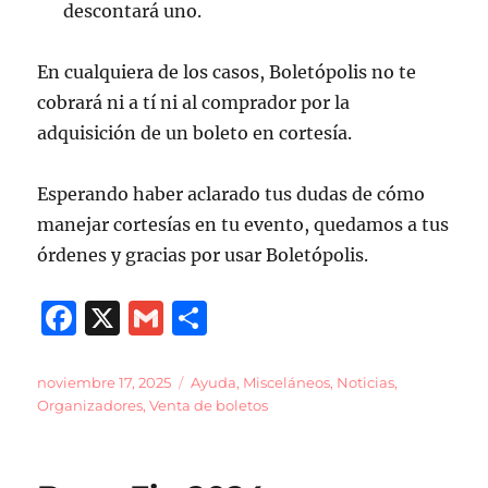
descontará uno.
En cualquiera de los casos, Boletópolis no te
cobrará ni a tí ni al comprador por la
adquisición de un boleto en cortesía.
Esperando haber aclarado tus dudas de cómo
manejar cortesías en tu evento, quedamos a tus
órdenes y gracias por usar Boletópolis.
F
X
G
C
a
m
o
c
ai
m
Publicado
Categorías
noviembre 17, 2025
Ayuda
,
Misceláneos
,
Noticias
,
el
Organizadores
,
Venta de boletos
e
l
p
b
a