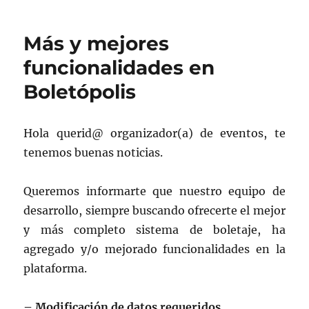
b
a
o
rt
Más y mejores
o
ir
funcionalidades en
k
Boletópolis
Hola querid@ organizador(a) de eventos, te
tenemos buenas noticias.
Queremos informarte que nuestro equipo de
desarrollo, siempre buscando ofrecerte el mejor
y más completo sistema de boletaje, ha
agregado y/o mejorado funcionalidades en la
plataforma.
– Modificación de datos requeridos