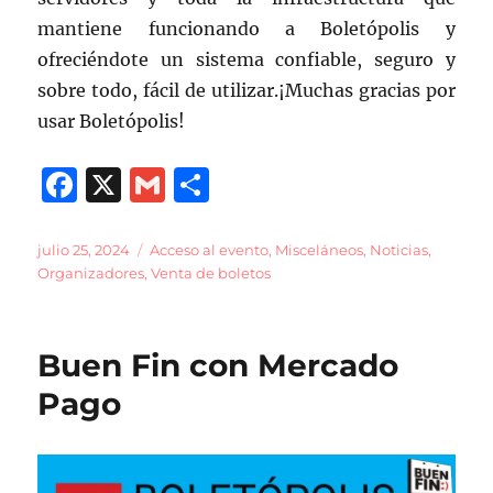
mantiene funcionando a Boletópolis y
ofreciéndote un sistema confiable, seguro y
sobre todo, fácil de utilizar.¡Muchas gracias por
usar Boletópolis!
F
X
G
C
a
m
o
c
ai
m
Publicado
Categorías
julio 25, 2024
Acceso al evento
,
Misceláneos
,
Noticias
,
el
Organizadores
,
Venta de boletos
e
l
p
b
a
o
rt
Buen Fin con Mercado
o
ir
Pago
k