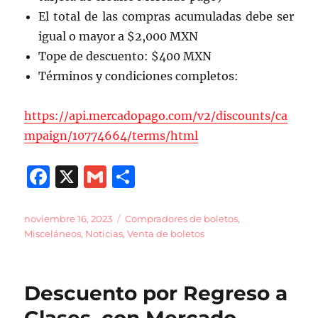
El total de las compras acumuladas debe ser
igual o mayor a $2,000 MXN
Tope de descuento: $400 MXN
Términos y condiciones completos:
https://api.mercadopago.com/v2/discounts/ca
mpaign/10774664/terms/html
F
X
G
C
a
m
o
c
ai
m
Publicado
Categorías
noviembre 16, 2023
Compradores de boletos
,
el
Misceláneos
,
Noticias
,
Venta de boletos
e
l
p
b
a
o
rt
Descuento por Regreso a
o
ir