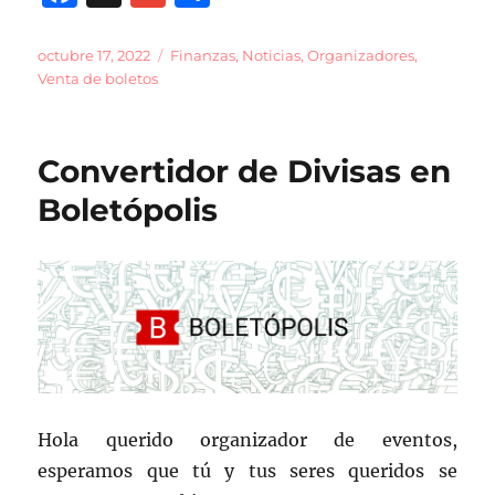
a
m
o
c
ai
m
Publicado
Categorías
octubre 17, 2022
Finanzas
,
Noticias
,
Organizadores
,
el
Venta de boletos
e
l
p
b
a
o
rt
Convertidor de Divisas en
o
ir
Boletópolis
k
Hola querido organizador de eventos,
esperamos que tú y tus seres queridos se