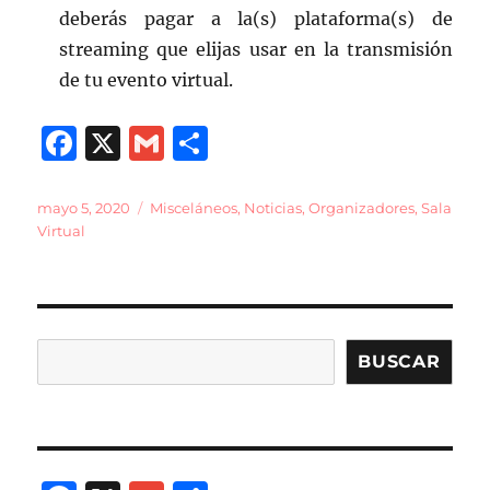
deberás pagar a la(s) plataforma(s) de
streaming que elijas usar en la transmisión
de tu evento virtual.
F
X
G
C
a
m
o
c
ai
m
Publicado
Categorías
mayo 5, 2020
Misceláneos
,
Noticias
,
Organizadores
,
Sala
el
Virtual
e
l
p
b
a
o
rt
o
ir
Buscar
BUSCAR
k