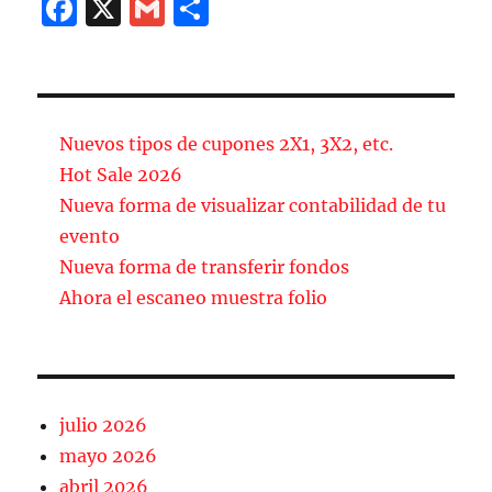
F
X
G
C
a
m
o
c
ai
m
e
l
p
b
a
Nuevos tipos de cupones 2X1, 3X2, etc.
o
rt
Hot Sale 2026
Nueva forma de visualizar contabilidad de tu
o
ir
evento
k
Nueva forma de transferir fondos
Ahora el escaneo muestra folio
julio 2026
mayo 2026
abril 2026