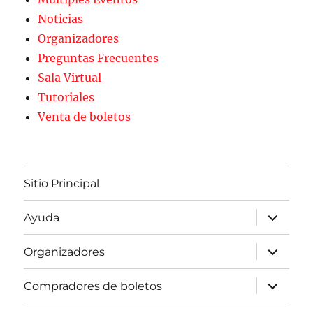
Noticias
Organizadores
Preguntas Frecuentes
Sala Virtual
Tutoriales
Venta de boletos
Sitio Principal
expande
Ayuda
el
menú
inferior
expande
Organizadores
el
menú
inferior
expande
Compradores de boletos
el
menú