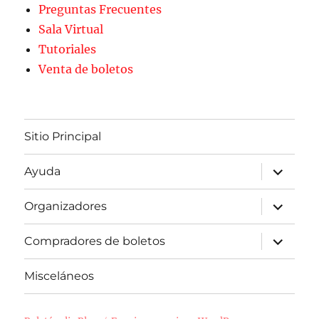
Preguntas Frecuentes
Sala Virtual
Tutoriales
Venta de boletos
Sitio Principal
expande
Ayuda
el
menú
inferior
expande
Organizadores
el
menú
inferior
expande
Compradores de boletos
el
menú
inferior
Misceláneos