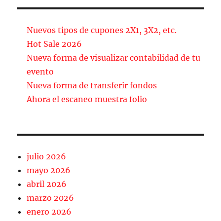
c
ai
m
e
l
p
b
a
Nuevos tipos de cupones 2X1, 3X2, etc.
o
rt
Hot Sale 2026
Nueva forma de visualizar contabilidad de tu
o
ir
evento
k
Nueva forma de transferir fondos
Ahora el escaneo muestra folio
julio 2026
mayo 2026
abril 2026
marzo 2026
enero 2026