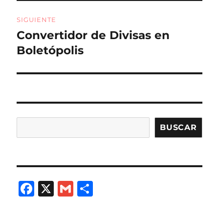
SIGUIENTE
Convertidor de Divisas en
Entrada
siguiente:
Boletópolis
Buscar
BUSCAR
F
X
G
C
a
m
o