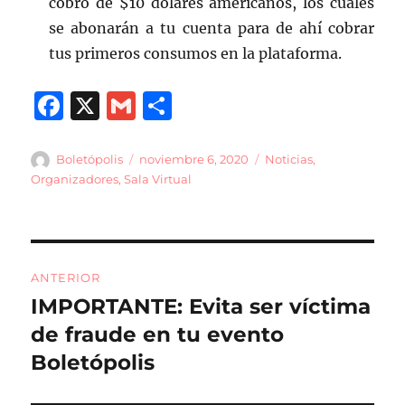
cobro de $10 dólares americanos, los cuales
se abonarán a tu cuenta para de ahí cobrar
tus primeros consumos en la plataforma.
F
X
G
C
a
m
o
c
ai
m
Autor
Publicado
Categorías
Boletópolis
noviembre 6, 2020
Noticias
,
el
Organizadores
,
Sala Virtual
e
l
p
b
a
o
rt
Navegación
o
ir
ANTERIOR
de
k
IMPORTANTE: Evita ser víctima
Entrada
anterior:
de fraude en tu evento
entradas
Boletópolis