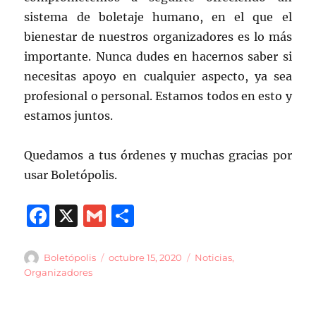
sistema de boletaje humano, en el que el
bienestar de nuestros organizadores es lo más
importante. Nunca dudes en hacernos saber si
necesitas apoyo en cualquier aspecto, ya sea
profesional o personal. Estamos todos en esto y
estamos juntos.
Quedamos a tus órdenes y muchas gracias por
usar Boletópolis.
F
X
G
C
a
m
o
c
ai
m
Autor
Publicado
Categorías
Boletópolis
octubre 15, 2020
Noticias
,
el
Organizadores
e
l
p
b
a