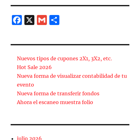
F
X
G
C
a
m
o
c
ai
m
e
l
p
b
a
Nuevos tipos de cupones 2X1, 3X2, etc.
o
rt
Hot Sale 2026
Nueva forma de visualizar contabilidad de tu
o
ir
evento
k
Nueva forma de transferir fondos
Ahora el escaneo muestra folio
julio 2026