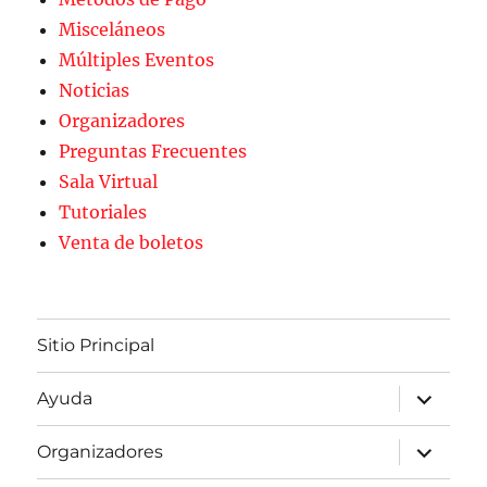
Misceláneos
Múltiples Eventos
Noticias
Organizadores
Preguntas Frecuentes
Sala Virtual
Tutoriales
Venta de boletos
Sitio Principal
expande
Ayuda
el
menú
inferior
expande
Organizadores
el
menú