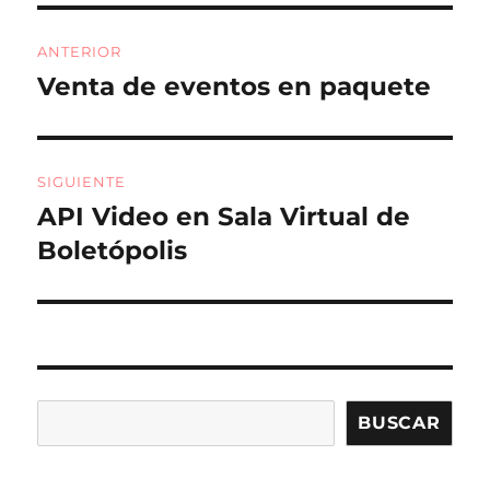
o
rt
Navegación
o
ir
ANTERIOR
de
k
Venta de eventos en paquete
Entrada
anterior:
entradas
SIGUIENTE
API Video en Sala Virtual de
Entrada
siguiente:
Boletópolis
Buscar
BUSCAR