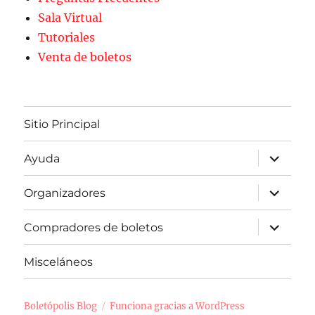
Sala Virtual
Tutoriales
Venta de boletos
Sitio Principal
expande
Ayuda
el
menú
inferior
expande
Organizadores
el
menú
inferior
expande
Compradores de boletos
el
menú
inferior
Misceláneos
Boletópolis Blog
Funciona gracias a WordPress