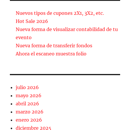
e
l
p
b
a
Nuevos tipos de cupones 2X1, 3X2, etc.
o
rt
Hot Sale 2026
Nueva forma de visualizar contabilidad de tu
o
ir
evento
k
Nueva forma de transferir fondos
Ahora el escaneo muestra folio
julio 2026
mayo 2026
abril 2026
marzo 2026
enero 2026
diciembre 2025