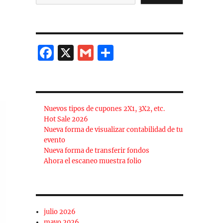
F
X
G
C
a
m
o
c
ai
m
e
l
p
Nuevos tipos de cupones 2X1, 3X2, etc.
b
a
Hot Sale 2026
o
rt
Nueva forma de visualizar contabilidad de tu
evento
o
ir
Nueva forma de transferir fondos
k
Ahora el escaneo muestra folio
julio 2026
mayo 2026