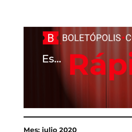
Boletópolis Blog
El Blog oficial de Boletópolis
Mes:
julio 2020