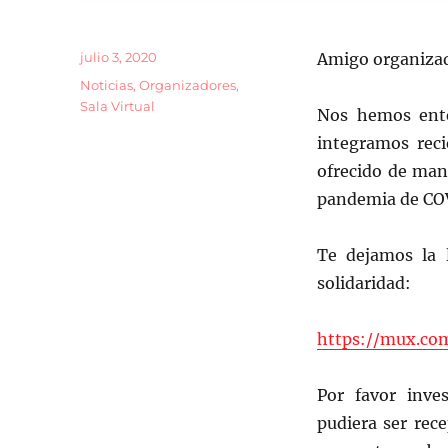
Publicado
julio 3, 2020
Amigo organizad
el
Categorías
Noticias
,
Organizadores
,
Sala Virtual
Nos hemos ente
integramos reci
ofrecido de man
pandemia de COV
Te dejamos la 
solidaridad:
https://mux.co
Por favor inve
pudiera ser rece