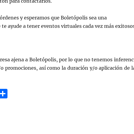
tón para contactarlos.
órdenes y esperamos que Boletópolis sea una
te ayude a tener eventos virtuales cada vez más exitosos
esa ajena a Boletópolis, por lo que no tenemos inferenc
/o promociones, así como la duración y/o aplicación de l
G
C
m
o
i
m
p
a