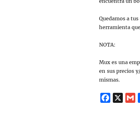
encuentra un bo
Quedamos a tus 
herramienta que 
NOTA:
Mux es una empr
en sus precios y
mismas.
F
X
a
c
a
e
l
b