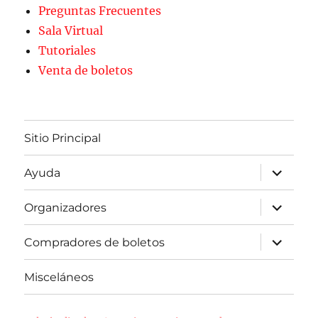
Preguntas Frecuentes
Sala Virtual
Tutoriales
Venta de boletos
Sitio Principal
expande
Ayuda
el
menú
inferior
expande
Organizadores
el
menú
inferior
expande
Compradores de boletos
el
menú
inferior
Misceláneos