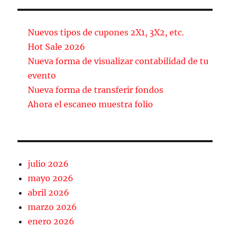
c
ai
m
e
l
p
b
a
Nuevos tipos de cupones 2X1, 3X2, etc.
o
rt
Hot Sale 2026
Nueva forma de visualizar contabilidad de tu
o
ir
evento
k
Nueva forma de transferir fondos
Ahora el escaneo muestra folio
julio 2026
mayo 2026
abril 2026
marzo 2026
enero 2026