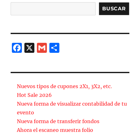
Buscar
BUSCAR
F
X
G
C
a
m
o
c
ai
m
e
l
p
b
a
Nuevos tipos de cupones 2X1, 3X2, etc.
o
rt
Hot Sale 2026
Nueva forma de visualizar contabilidad de tu
o
ir
evento
k
Nueva forma de transferir fondos
Ahora el escaneo muestra folio