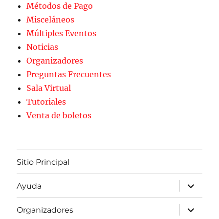
Métodos de Pago
Misceláneos
Múltiples Eventos
Noticias
Organizadores
Preguntas Frecuentes
Sala Virtual
Tutoriales
Venta de boletos
Sitio Principal
expande
Ayuda
el
menú
inferior
expande
Organizadores
el