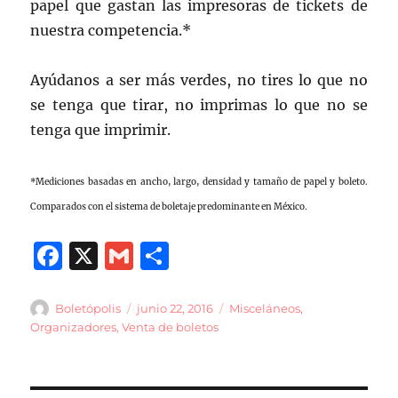
papel que gastan las impresoras de tickets de
nuestra competencia.*
Ayúdanos a ser más verdes, no tires lo que no
se tenga que tirar, no imprimas lo que no se
tenga que imprimir.
*Mediciones basadas en ancho, largo, densidad y tamaño de papel y boleto.
Comparados con el sistema de boletaje predominante en México.
F
X
G
C
a
m
o
c
ai
m
Autor
Publicado
Categorías
Boletópolis
junio 22, 2016
Misceláneos
,
el
Organizadores
,
Venta de boletos
e
l
p
b
a