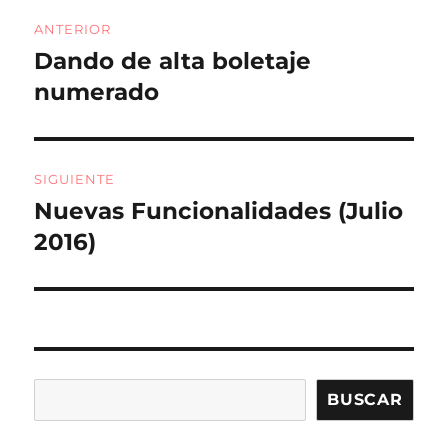
o
rt
Navegación
o
ir
ANTERIOR
de
k
Dando de alta boletaje
Entrada
anterior:
numerado
entradas
SIGUIENTE
Nuevas Funcionalidades (Julio
Entrada
siguiente:
2016)
Buscar
BUSCAR