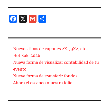
F
X
G
C
a
m
o
c
ai
m
e
l
p
b
a
Nuevos tipos de cupones 2X1, 3X2, etc.
o
rt
Hot Sale 2026
Nueva forma de visualizar contabilidad de tu
o
ir
evento
k
Nueva forma de transferir fondos
Ahora el escaneo muestra folio