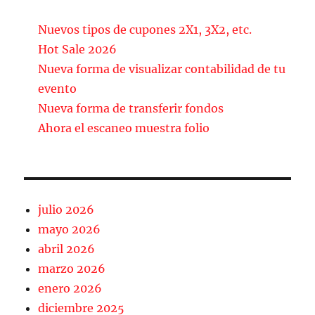
e
l
p
b
a
Nuevos tipos de cupones 2X1, 3X2, etc.
o
rt
Hot Sale 2026
Nueva forma de visualizar contabilidad de tu
o
ir
evento
k
Nueva forma de transferir fondos
Ahora el escaneo muestra folio
julio 2026
mayo 2026
abril 2026
marzo 2026
enero 2026
diciembre 2025