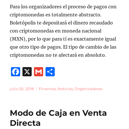
Para los organizadores el proceso de pagos con
criptomonedas es totalmente abstracto.
Boletópolis te depositará el dinero recaudado
con criptomonedas en moneda nacional
(MXN), por lo que para tí es exactamente igual
que otro tipo de pagos. El tipo de cambio de las
criptomonedas no te afectará en absoluto.
F
X
G
C
a
m
o
c
ai
m
Publicado
Categorías
julio 20, 2018
Finanzas
,
Noticias
,
Organizadores
el
e
l
p
b
a
Modo de Caja en Venta
o
rt
Directa
o
ir