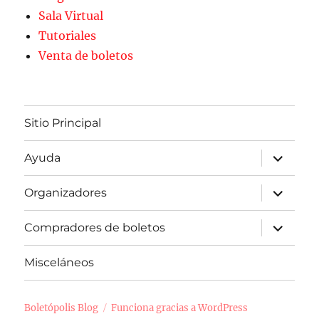
Sala Virtual
Tutoriales
Venta de boletos
Sitio Principal
expande
Ayuda
el
menú
inferior
expande
Organizadores
el
menú
inferior
expande
Compradores de boletos
el
menú
inferior
Misceláneos
Boletópolis Blog
Funciona gracias a WordPress