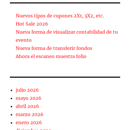
e
l
p
b
a
Nuevos tipos de cupones 2X1, 3X2, etc.
o
rt
Hot Sale 2026
Nueva forma de visualizar contabilidad de tu
o
ir
evento
k
Nueva forma de transferir fondos
Ahora el escaneo muestra folio
julio 2026
mayo 2026
abril 2026
marzo 2026
enero 2026