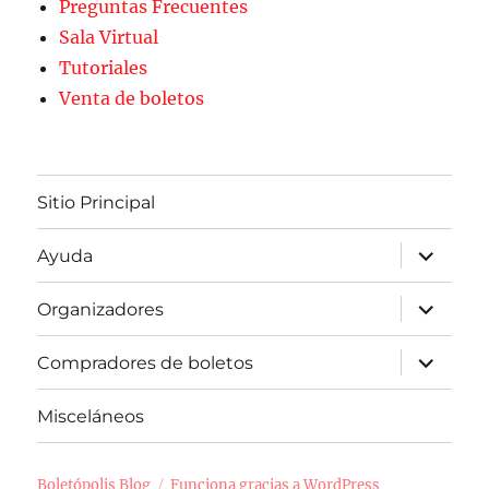
Preguntas Frecuentes
Sala Virtual
Tutoriales
Venta de boletos
Sitio Principal
expande
Ayuda
el
menú
inferior
expande
Organizadores
el
menú
inferior
expande
Compradores de boletos
el
menú
inferior
Misceláneos
Boletópolis Blog
Funciona gracias a WordPress