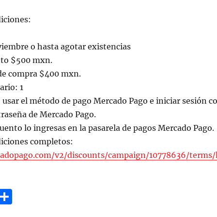
iciones:
iembre o hasta agotar existencias
nto $500 mxn.
e compra $400 mxn.
rio: 1
 usar el método de pago Mercado Pago e iniciar sesión c
ntraseña de Mercado Pago.
uento lo ingresas en la pasarela de pagos Mercado Pago.
iciones completos:
rcadopago.com/v2/discounts/campaign/10778636/terms/
G
C
m
o