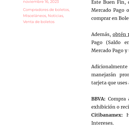
Publicado
noviembre 16, 2023
Este Buen Fin,
el
Categorías
Compradores de boletos
,
Mercado Pago o
Misceláneos
,
Noticias
,
comprar en Bole
Venta de boletos
Además,
obtén 
Pago (Saldo en
Mercado Pago y t
Adicionalme
manejarán prom
tarjeta que uses
BBVA:
Compra a
exhibición o rec
Citibanamex:
Ha
Intereses.