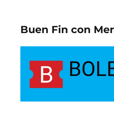
c
a
e
l
b
Buen Fin con Me
o
o
k