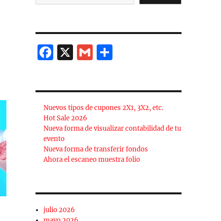
F
X
G
C
a
m
o
c
ai
m
e
l
p
Nuevos tipos de cupones 2X1, 3X2, etc.
b
a
Hot Sale 2026
o
rt
Nueva forma de visualizar contabilidad de tu
evento
o
ir
Nueva forma de transferir fondos
k
Ahora el escaneo muestra folio
julio 2026
mayo 2026