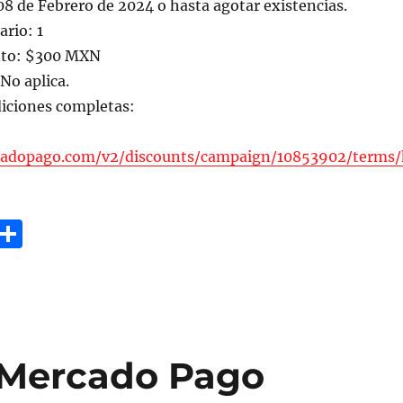
 08 de Febrero de 2024 o hasta agotar existencias.
rio: 1
nto: $300 MXN
o aplica.
iciones completas:
rcadopago.com/v2/discounts/campaign/10853902/terms/
G
C
m
o
i
m
p
a
 Mercado Pago
rt