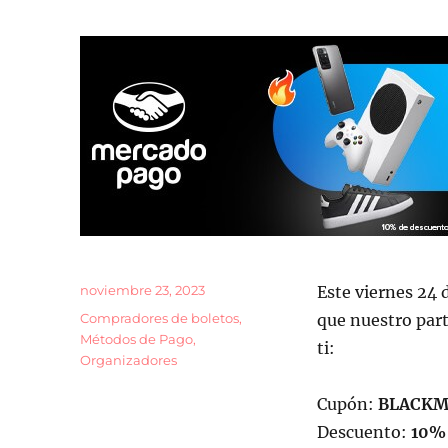
o
k
Publicado
noviembre 23, 2023
Este viernes 24 
el
Categorías
Compradores de boletos
,
que nuestro par
Métodos de Pago
,
ti:
Organizadores
Cupón:
BLACKM
Descuento:
10%