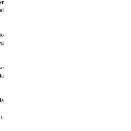
er
al
do
rd
se
la
la
in