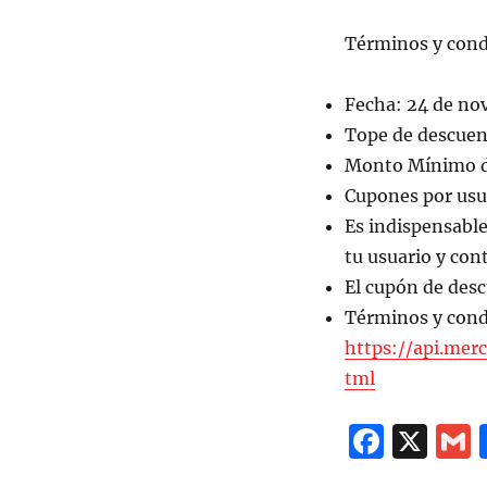
Términos y cond
Fecha: 24 de nov
Tope de descue
Monto Mínimo d
Cupones por usua
Es indispensable
tu usuario y co
El cupón de desc
Términos y cond
https://api.me
tml
F
X
a