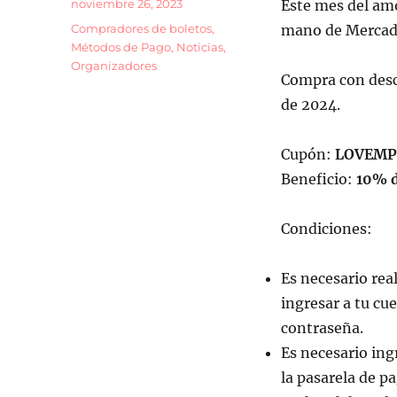
Publicado
noviembre 26, 2023
Este mes del amo
el
Categorías
Compradores de boletos
,
mano de Mercad
Métodos de Pago
,
Noticias
,
Organizadores
Compra con descu
de 2024.
Cupón:
LOVEMP
Beneficio:
10% d
Condiciones:
Es necesario re
ingresar a tu cu
contraseña.
Es necesario ing
la pasarela de p