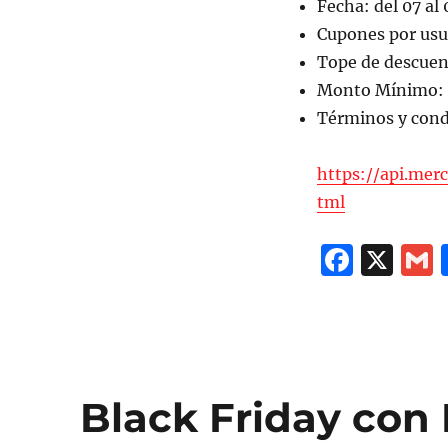
Fecha: del 07 al
Cupones por usua
Tope de descue
Monto Mínimo: N
Términos y cond
https://api.me
tml
F
X
a
c
a
e
l
b
Black Friday con
o