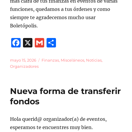
más clara de tus finanzas en eventos de varias
funciones, quedamos a tus órdenes y como
siempre te agradecemos mucho usar
Boletópolis.
F
X
G
C
a
m
o
c
ai
m
Publicado
Categorías
mayo 15, 2026
Finanzas
,
Misceláneos
,
Noticias
,
el
Organizadores
e
l
p
b
a
o
rt
Nueva forma de transferir
o
ir
fondos
k
Hola querid@ organizador(a) de eventos,
esperamos te encuentres muy bien.