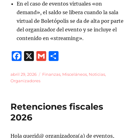
En el caso de eventos virtuales «on
demand», el saldo se libera cuando la sala
virtual de Boletópolis se da de alta por parte
del organizador del evento y se incluye el
contenido en «streaming».
F
X
G
C
a
m
o
c
ai
m
Publicado
Categorías
abril 29, 2026
Finanzas
,
Misceláneos
,
Noticias
,
el
Organizadores
e
l
p
b
a
o
rt
Retenciones fiscales
o
ir
2026
k
Hola querid@ organizadora(a) de eventos,