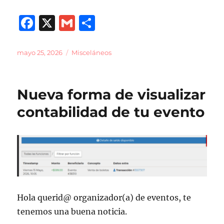
F
X
G
C
a
m
o
c
ai
m
Publicado
Categorías
mayo 25, 2026
Misceláneos
el
e
l
p
b
a
Nueva forma de visualizar
o
rt
contabilidad de tu evento
o
ir
k
Hola querid@ organizador(a) de eventos, te
tenemos una buena noticia.