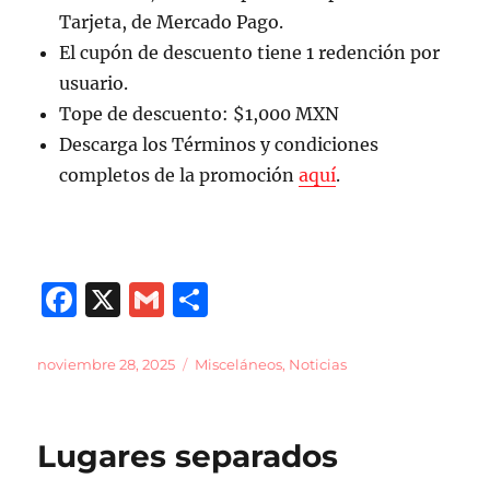
Tarjeta, de Mercado Pago.
El cupón de descuento tiene 1 redención por
usuario.
Tope de descuento: $1,000 MXN
Descarga los Términos y condiciones
completos de la promoción
aquí
.
F
X
G
C
a
m
o
c
ai
m
Publicado
Categorías
noviembre 28, 2025
Misceláneos
,
Noticias
el
e
l
p
b
a
Lugares separados
o
rt