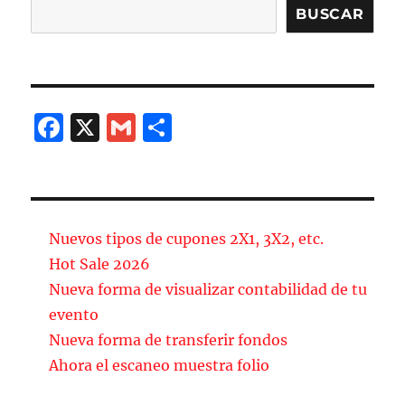
Buscar
BUSCAR
o
ir
k
F
X
G
C
a
m
o
c
ai
m
e
l
p
b
a
Nuevos tipos de cupones 2X1, 3X2, etc.
o
rt
Hot Sale 2026
Nueva forma de visualizar contabilidad de tu
o
ir
evento
k
Nueva forma de transferir fondos
Ahora el escaneo muestra folio