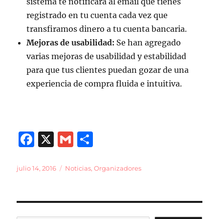
sistema te notificará al email que tienes
registrado en tu cuenta cada vez que
transfiramos dinero a tu cuenta bancaria.
Mejoras de usabilidad:
Se han agregado
varias mejoras de usabilidad y estabilidad
para que tus clientes puedan gozar de una
experiencia de compra fluida e intuitiva.
F
X
G
C
a
m
o
c
ai
m
Publicado
Categorías
julio 14, 2016
Noticias
,
Organizadores
el
e
l
p
b
a
o
rt