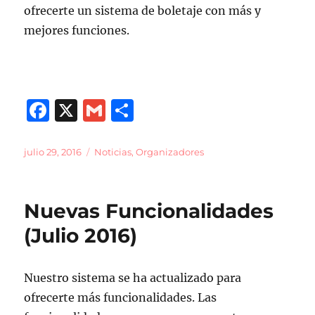
ofrecerte un sistema de boletaje con más y
mejores funciones.
F
X
G
C
a
m
o
c
ai
m
Publicado
Categorías
julio 29, 2016
Noticias
,
Organizadores
el
e
l
p
b
a
Nuevas Funcionalidades
o
rt
(Julio 2016)
o
ir
k
Nuestro sistema se ha actualizado para
ofrecerte más funcionalidades. Las