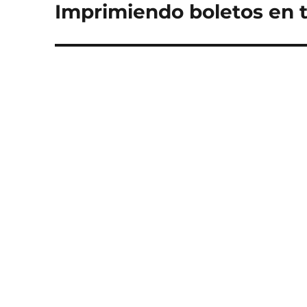
Imprimiendo boletos en t
Entrada
siguiente: