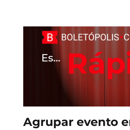
Boletópolis Blog
El Blog oficial de Boletópolis
Agrupar evento e