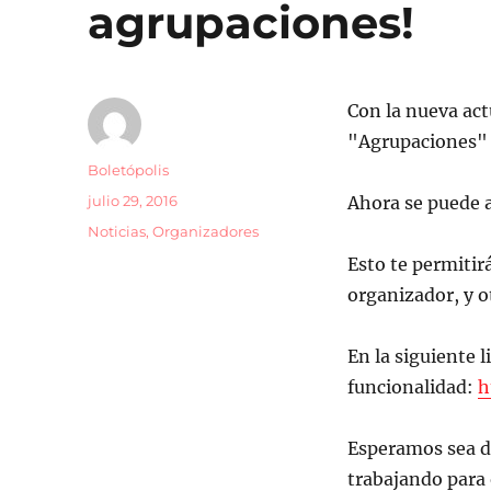
agrupaciones!
Con la nueva act
"Agrupaciones" e
Autor
Boletópolis
Publicado
julio 29, 2016
Ahora se puede 
el
Categorías
Noticias
,
Organizadores
Esto te permitir
organizador, y o
En la siguiente 
funcionalidad:
h
Esperamos sea d
trabajando para 