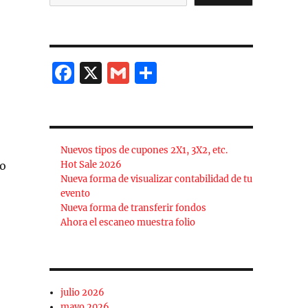
F
X
G
C
a
m
o
c
ai
m
e
l
p
Nuevos tipos de cupones 2X1, 3X2, etc.
b
a
mo
Hot Sale 2026
o
rt
Nueva forma de visualizar contabilidad de tu
evento
o
ir
Nueva forma de transferir fondos
k
Ahora el escaneo muestra folio
julio 2026
mayo 2026