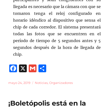
llegada es necesario que la cámara con que se
tomaron tenga el reloj configurado en
horario idéndico al dispositivo que sensa el
chip de cada corredor. El sistema presentará
todas las fotos que se encuentren en el
período de tiempo de 5 segundos antes y 5
segundos después de la hora de llegada de
chip.
F
X
G
C
a
m
o
c
ai
m
Publicado
Categorías
mayo 24, 2019
Noticias
,
Organizadores
el
e
l
p
b
a
¡Boletópolis está en la
o
rt