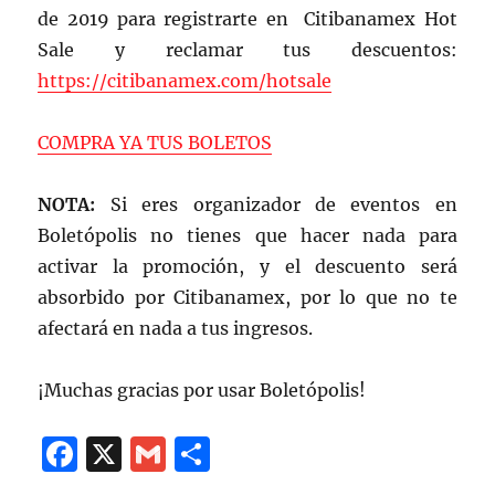
de 2019 para registrarte en Citibanamex Hot
Sale y reclamar tus descuentos:
https://citibanamex.com/hotsale
COMPRA YA TUS BOLETOS
NOTA:
Si eres organizador de eventos en
Boletópolis no tienes que hacer nada para
activar la promoción, y el descuento será
absorbido por Citibanamex, por lo que no te
afectará en nada a tus ingresos.
¡Muchas gracias por usar Boletópolis!
F
X
G
C
a
m
o