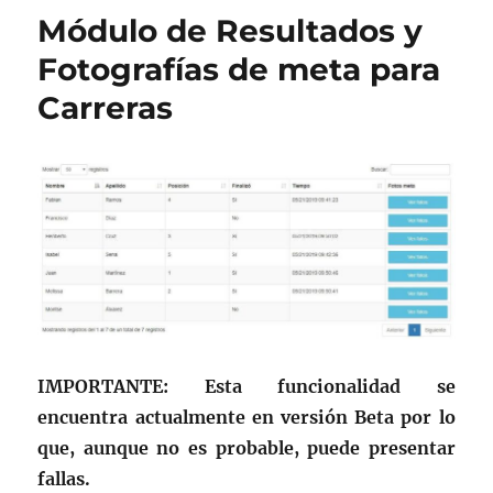
b
a
Módulo de Resultados y
o
rt
Fotografías de meta para
o
ir
Carreras
k
IMPORTANTE: Esta funcionalidad se
encuentra actualmente en versión Beta por lo
que, aunque no es probable, puede presentar
fallas.