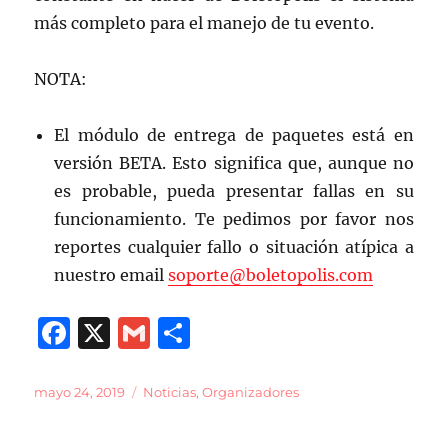
más completo para el manejo de tu evento.
NOTA:
El módulo de entrega de paquetes está en
versión BETA. Esto significa que, aunque no
es probable, pueda presentar fallas en su
funcionamiento. Te pedimos por favor nos
reportes cualquier fallo o situación atípica a
nuestro email
soporte@boletopolis.com
F
X
G
C
a
m
o
c
ai
m
Publicado
Categorías
mayo 24, 2019
Noticias
,
Organizadores
el
e
l
p