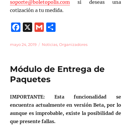
soporte@boletopolis.com
si deseas una
cotización a tu medida.
F
X
G
C
a
m
o
c
ai
m
Publicado
Categorías
mayo 24, 2019
Noticias
,
Organizadores
el
e
l
p
b
a
Módulo de Entrega de
o
rt
Paquetes
o
ir
k
IMPORTANTE: Esta funcionalidad se
encuentra actualmente en versión Beta, por lo
aunque es improbable, existe la posibilidad de
que presente fallas.