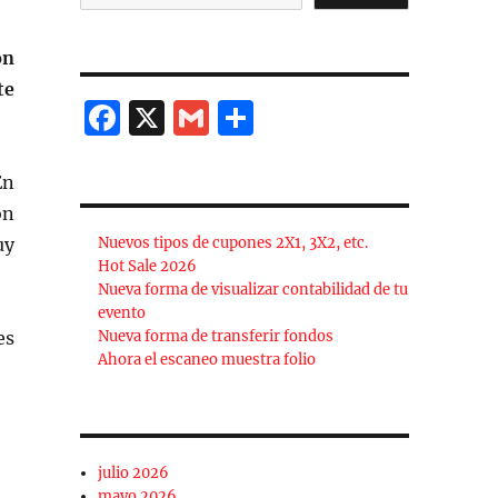
ón
te
F
X
G
C
a
m
o
c
ai
m
En
on
e
l
p
uy
Nuevos tipos de cupones 2X1, 3X2, etc.
b
a
Hot Sale 2026
o
rt
Nueva forma de visualizar contabilidad de tu
evento
o
ir
es
Nueva forma de transferir fondos
k
Ahora el escaneo muestra folio
julio 2026
mayo 2026