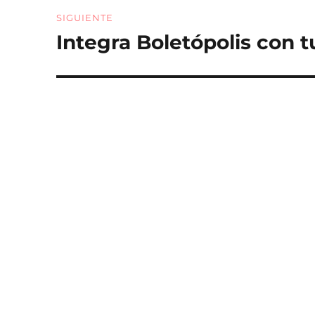
SIGUIENTE
Integra Boletópolis con t
Entrada
siguiente: