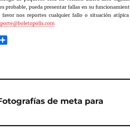
es probable, pueda presentar fallas en su funcionamient
favor nos reportes cualquier fallo o situación atípica
oporte@boletopolis.com
G
C
m
o
i
m
p
a
rt
ir
Fotografías de meta para