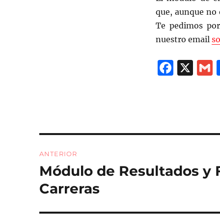
que, aunque no 
Te pedimos por 
nuestro email
s
F
X
a
c
a
e
l
b
o
Navegación
ANTERIOR
o
de
Módulo de Resultados y 
Entrada
k
anterior:
entradas
Carreras