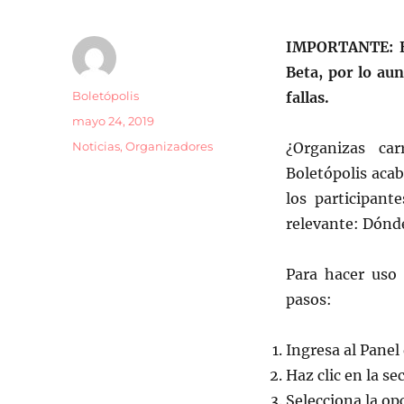
IMPORTANTE: Es
Beta, por lo au
Autor
Boletópolis
fallas.
Publicado
mayo 24, 2019
el
Categorías
Noticias
,
Organizadores
¿Organizas ca
Boletópolis aca
los participan
relevante: Dónde
Para hacer uso 
pasos:
Ingresa al Panel
Haz clic en la se
Selecciona la op