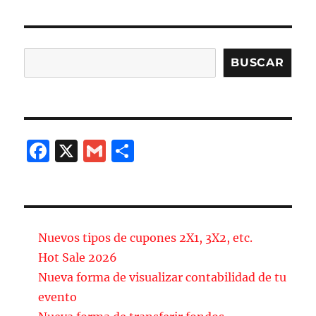
Buscar
BUSCAR
F
X
G
C
a
m
o
c
ai
m
e
l
p
b
a
Nuevos tipos de cupones 2X1, 3X2, etc.
o
rt
Hot Sale 2026
Nueva forma de visualizar contabilidad de tu
o
ir
evento
k