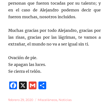
personas que fueron tocadas por su talento; y
en el caso de Alejandro podemos decir que
fueron muchas, nosotros incluidos.
Muchas gracias por todo Alejandro, gracias por
las risas, gracias por las lágrimas, te vamos a
extrañar, el mundo no va a ser igual sin ti.
Ovación de pie.
Se apagan las luces.
Se cierra el telón.
F
X
G
C
a
m
o
c
ai
m
Publicado
Categorías
febrero 29, 2020
Misceláneos
,
Noticias
el
e
l
p