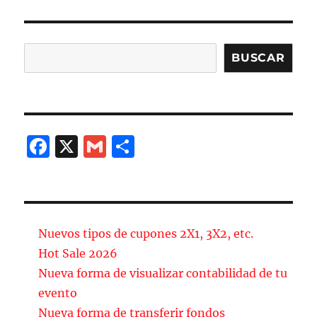
b
a
o
rt
Buscar
BUSCAR
o
ir
k
F
X
G
C
a
m
o
c
ai
m
e
l
p
b
a
Nuevos tipos de cupones 2X1, 3X2, etc.
o
rt
Hot Sale 2026
Nueva forma de visualizar contabilidad de tu
o
ir
evento
k
Nueva forma de transferir fondos