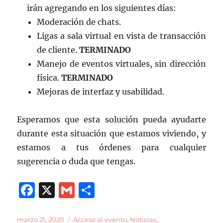
irán agregando en los siguientes días:
Moderación de chats.
Ligas a sala virtual en vista de transacción
de cliente.
TERMINADO
Manejo de eventos virtuales, sin dirección
física.
TERMINADO
Mejoras de interfaz y usabilidad.
Esperamos que esta solución pueda ayudarte
durante esta situación que estamos viviendo, y
estamos a tus órdenes para cualquier
sugerencia o duda que tengas.
F
X
G
C
a
m
o
c
ai
m
Publicado
Categorías
marzo 21, 2020
Acceso al evento
,
Noticias
,