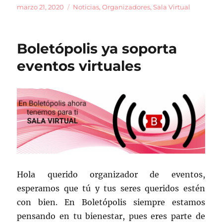
c
ai
m
Publicado
Categorías
marzo 21, 2020
Noticias
,
Organizadores
,
Sala Virtual
el
e
l
p
b
a
Boletópolis ya soporta
o
rt
eventos virtuales
o
ir
k
Hola querido organizador de eventos,
esperamos que tú y tus seres queridos estén
con bien. En Boletópolis siempre estamos
pensando en tu bienestar, pues eres parte de