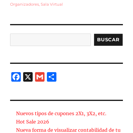
el
Organizadores
,
Sala Virtual
e
l
p
b
a
o
rt
o
ir
Buscar
BUSCAR
k
F
X
G
C
a
m
o
c
ai
m
e
l
p
b
a
Nuevos tipos de cupones 2X1, 3X2, etc.
o
rt
Hot Sale 2026
Nueva forma de visualizar contabilidad de tu