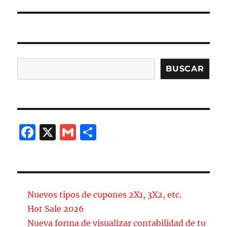
Buscar
BUSCAR
F
X
G
C
a
m
o
c
ai
m
e
l
p
b
a
Nuevos tipos de cupones 2X1, 3X2, etc.
o
rt
Hot Sale 2026
Nueva forma de visualizar contabilidad de tu