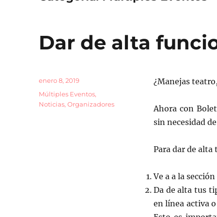
Dar de alta funci
Publicado
enero 8, 2019
¿Manejas teatro,
el
Categorías
Múltiples Eventos
,
Noticias
,
Organizadores
Ahora con Bolet
sin necesidad de
Para dar de alta 
Ve a a la sección
Da de alta tus t
en línea activa o