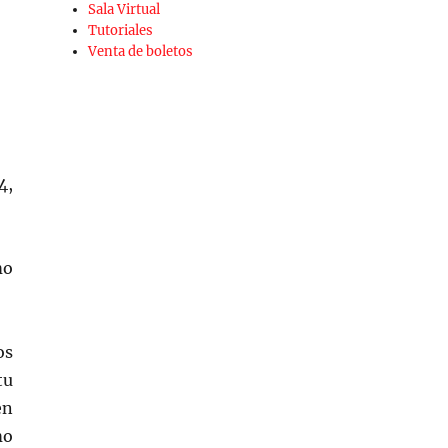
Sala Virtual
Tutoriales
Venta de boletos
4,
mo
os
tu
en
mo