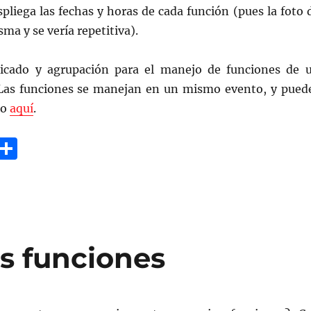
pliega las fechas y horas de cada función (pues la foto 
isma y se vería repetitiva).
licado y agrupación para el manejo de funciones de 
Las funciones se manejan en un mismo evento, y pued
lo
aquí
.
G
C
m
o
i
m
p
a
as funciones
rt
ir