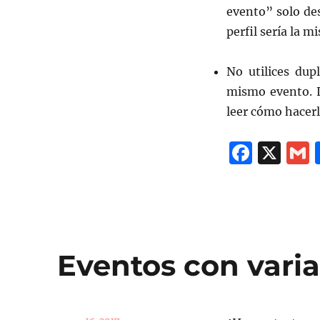
evento” solo des
perfil sería la m
No utilices dup
mismo evento. 
leer cómo hacer
F
X
a
c
a
e
l
b
Eventos con vari
o
o
k