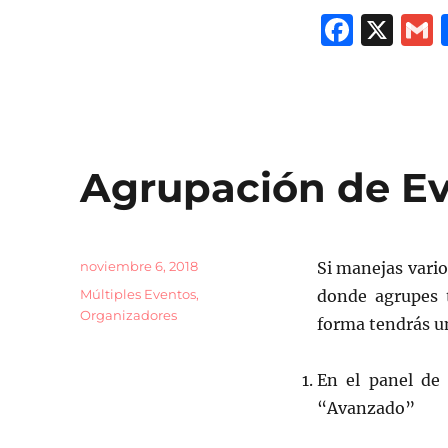
F
X
a
c
a
e
l
b
Agrupación de E
o
o
k
Publicado
noviembre 6, 2018
Si manejas vari
el
Categorías
Múltiples Eventos
,
donde agrupes 
Organizadores
forma tendrás un
En el panel de 
“Avanzado”