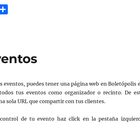
G
C
m
o
i
m
p
a
ventos
rt
ir
os eventos, puedes tener una página web en Boletópolis 
todos tus eventos como organizador o recinto. De es
a sola URL que compartir con tus clientes.
control de tu evento haz click en la pestaña izquier