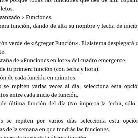
nte porque todas las funciones que des de alta copiar
letos.
Avanzado > Funciones.
mera función, dando de alta su nombre y fecha de inicio
otón verde de «Agregar Función». El sistema desplegará 
te.
estaña de «Funciones en lote» del cuadro emergente.
 de tu primera función (con fecha y hora).
ión de cada función en minutos.
s se repiten varias veces al día, selecciona esta opció
tos entre cada inicio de función.
 de última función del día (No importa la fecha, sólo 
es se repiten por varios días selecciona esta opció
ías de la semana en que tendrás las funciones.