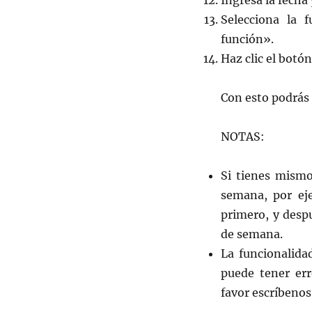
Ingresa la fecha 
Selecciona la 
función».
Haz clic el botó
Con esto podrás 
NOTAS:
Si tienes mismo
semana, por ej
primero, y despu
de semana.
La funcionalida
puede tener err
favor escríbeno