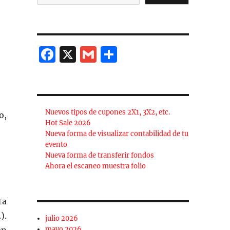
F
X
G
C
a
m
o
c
ai
m
e
l
p
Nuevos tipos de cupones 2X1, 3X2, etc.
o,
b
a
Hot Sale 2026
o
rt
Nueva forma de visualizar contabilidad de tu
evento
o
ir
Nueva forma de transferir fondos
k
Ahora el escaneo muestra folio
ta
).
julio 2026
mayo 2026