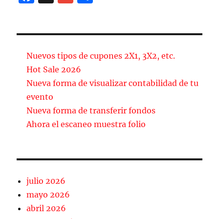
a
m
o
c
ai
m
e
l
p
b
a
Nuevos tipos de cupones 2X1, 3X2, etc.
o
rt
Hot Sale 2026
Nueva forma de visualizar contabilidad de tu
o
ir
evento
k
Nueva forma de transferir fondos
Ahora el escaneo muestra folio
julio 2026
mayo 2026
abril 2026