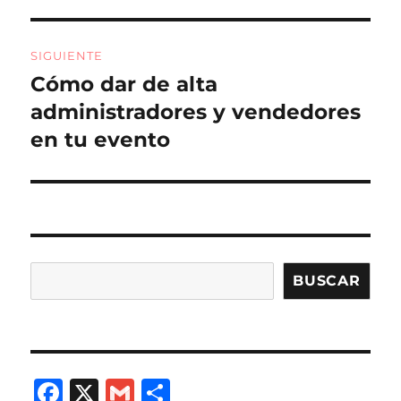
anterior:
entradas
SIGUIENTE
Cómo dar de alta
Entrada
siguiente:
administradores y vendedores
en tu evento
Buscar
BUSCAR
F
X
G
C