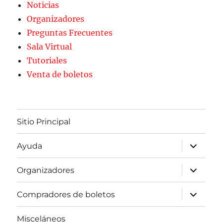
Noticias
Organizadores
Preguntas Frecuentes
Sala Virtual
Tutoriales
Venta de boletos
Sitio Principal
expande
Ayuda
el
menú
inferior
expande
Organizadores
el
menú
inferior
expande
Compradores de boletos
el
menú
inferior
Misceláneos