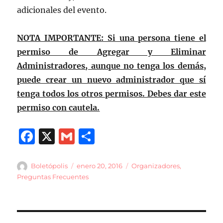
adicionales del evento.
NOTA IMPORTANTE: Si una persona tiene el
permiso de Agregar y Eliminar
Administradores, aunque no tenga los demás,
puede crear un nuevo administrador que sí
tenga todos los otros permisos. Debes dar este
permiso con cautela.
F
X
G
C
a
m
o
c
ai
m
Autor
Publicado
Categorías
Boletópolis
enero 20, 2016
Organizadores
,
el
Preguntas Frecuentes
e
l
p
b
a
o
rt
Navegación