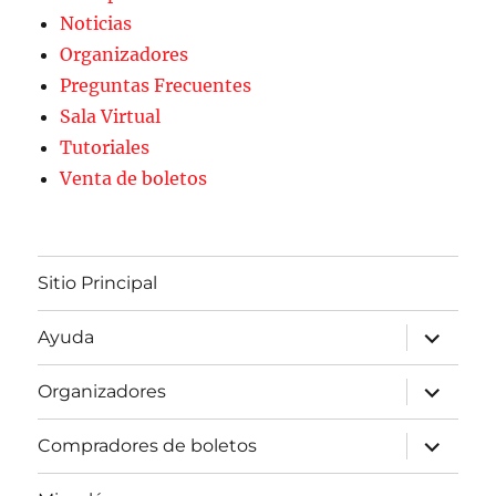
Noticias
Organizadores
Preguntas Frecuentes
Sala Virtual
Tutoriales
Venta de boletos
Sitio Principal
expande
Ayuda
el
menú
inferior
expande
Organizadores
el
menú
inferior
expande
Compradores de boletos
el
menú
inferior