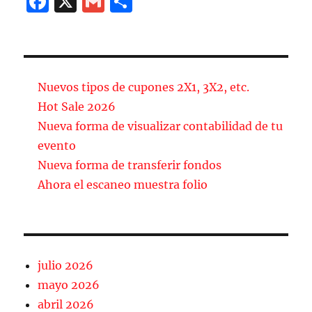
F
X
G
C
a
m
o
c
ai
m
e
l
p
b
a
Nuevos tipos de cupones 2X1, 3X2, etc.
o
rt
Hot Sale 2026
Nueva forma de visualizar contabilidad de tu
o
ir
evento
k
Nueva forma de transferir fondos
Ahora el escaneo muestra folio
julio 2026
mayo 2026
abril 2026