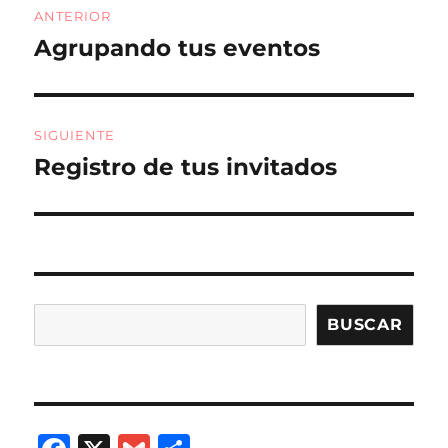
o
ir
ANTERIOR
de
k
Agrupando tus eventos
Entrada
anterior:
entradas
SIGUIENTE
Registro de tus invitados
Entrada
siguiente:
Buscar
BUSCAR