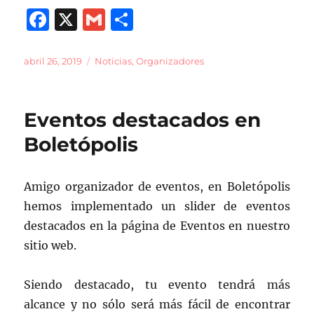
F
X
G
C
a
m
o
c
ai
m
Publicado
Categorías
abril 26, 2019
Noticias
,
Organizadores
el
e
l
p
b
a
Eventos destacados en
o
rt
Boletópolis
o
ir
k
Amigo organizador de eventos, en Boletópolis
hemos implementado un slider de eventos
destacados en la página de Eventos en nuestro
sitio web.
Siendo destacado, tu evento tendrá más
alcance y no sólo será más fácil de encontrar