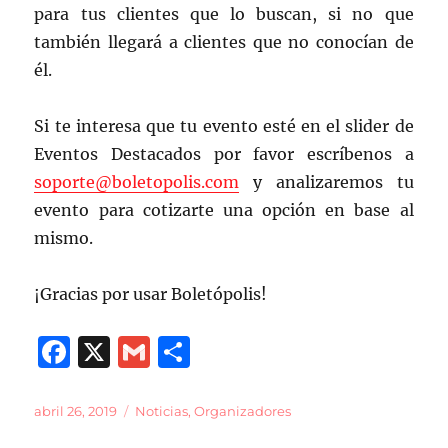
para tus clientes que lo buscan, si no que
también llegará a clientes que no conocían de
él.
Si te interesa que tu evento esté en el slider de
Eventos Destacados por favor escríbenos a
soporte@boletopolis.com
y analizaremos tu
evento para cotizarte una opción en base al
mismo.
¡Gracias por usar Boletópolis!
F
X
G
C
a
m
o
c
ai
m
Publicado
Categorías
abril 26, 2019
Noticias
,
Organizadores
el