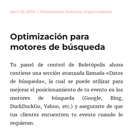
a
m
o
c
ai
m
Publicado
Categorías
abril 26, 2019
Misceláneos
,
Noticias
,
Organizadores
el
e
l
p
b
a
Optimización para
o
rt
motores de búsqueda
o
ir
k
Tu panel de control de Boletópolis ahora
contiene una sección avanzada llamada «Datos
de búsqueda», la cual se puede utilizar para
mejorar el posicionamiento de tu evento en los
motores de búsqueda (Google, Bing,
DuckDuckGo, Yahoo, etc.) y asegurarte de que
tus clientes encuentren tu evento cuando lo
requieran.