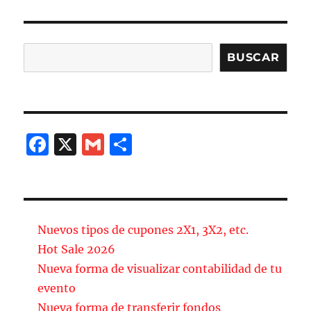
e
l
p
b
a
o
rt
Buscar
BUSCAR
o
ir
k
F
X
G
C
a
m
o
c
ai
m
e
l
p
b
a
Nuevos tipos de cupones 2X1, 3X2, etc.
o
rt
Hot Sale 2026
Nueva forma de visualizar contabilidad de tu
o
ir
evento
k
Nueva forma de transferir fondos