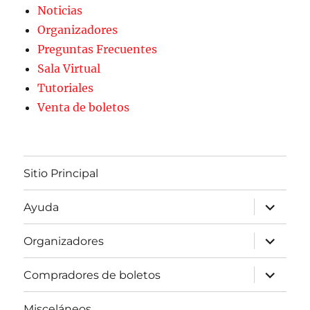
Noticias
Organizadores
Preguntas Frecuentes
Sala Virtual
Tutoriales
Venta de boletos
Sitio Principal
expande
Ayuda
el
menú
inferior
expande
Organizadores
el
menú
inferior
expande
Compradores de boletos
el
menú
inferior
Misceláneos