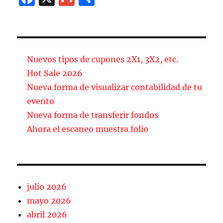
a
m
o
c
ai
m
e
l
p
b
a
Nuevos tipos de cupones 2X1, 3X2, etc.
o
rt
Hot Sale 2026
Nueva forma de visualizar contabilidad de tu
o
ir
evento
k
Nueva forma de transferir fondos
Ahora el escaneo muestra folio
julio 2026
mayo 2026
abril 2026