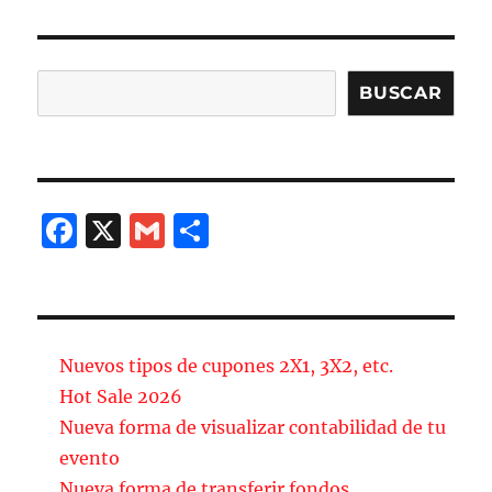
Buscar
BUSCAR
F
X
G
C
a
m
o
c
ai
m
e
l
p
b
a
Nuevos tipos de cupones 2X1, 3X2, etc.
o
rt
Hot Sale 2026
Nueva forma de visualizar contabilidad de tu
o
ir
evento
k
Nueva forma de transferir fondos