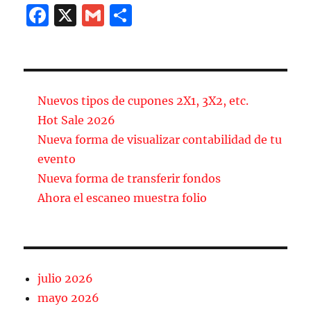
F
X
G
C
a
m
o
c
ai
m
e
l
p
b
a
Nuevos tipos de cupones 2X1, 3X2, etc.
o
rt
Hot Sale 2026
Nueva forma de visualizar contabilidad de tu
o
ir
evento
k
Nueva forma de transferir fondos
Ahora el escaneo muestra folio
julio 2026
mayo 2026