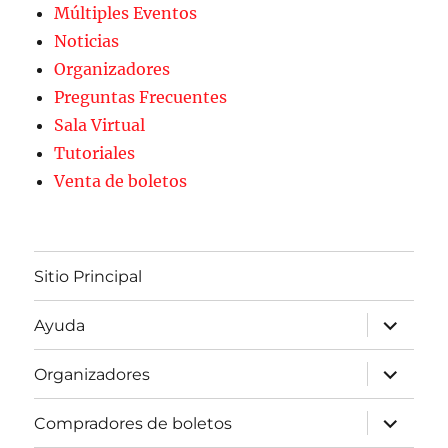
Múltiples Eventos
Noticias
Organizadores
Preguntas Frecuentes
Sala Virtual
Tutoriales
Venta de boletos
Sitio Principal
expande
Ayuda
el
menú
inferior
expande
Organizadores
el
menú
inferior
expande
Compradores de boletos
el