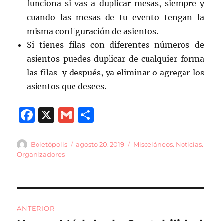
funciona si vas a duplicar mesas, siempre y
cuando las mesas de tu evento tengan la
misma configuración de asientos.
Si tienes filas con diferentes números de
asientos puedes duplicar de cualquier forma
las filas y después, ya eliminar o agregar los
asientos que desees.
F
X
G
C
a
m
o
c
ai
m
Autor
Publicado
Categorías
Boletópolis
agosto 20, 2019
Misceláneos
,
Noticias
,
el
Organizadores
e
l
p
b
a
o
rt
Navegación
o
ir
ANTERIOR
de