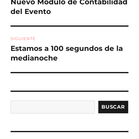
k
Nuevo Módulo de Contabilidad
Entrada
anterior:
del Evento
entradas
SIGUIENTE
Estamos a 100 segundos de la
Entrada
siguiente:
medianoche
Buscar
BUSCAR