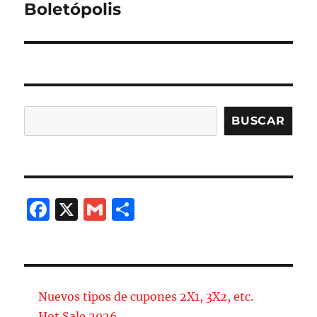
Boletópolis
Buscar
BUSCAR
F
X
G
C
a
m
o
c
ai
m
e
l
p
b
a
Nuevos tipos de cupones 2X1, 3X2, etc.
Hot Sale 2026