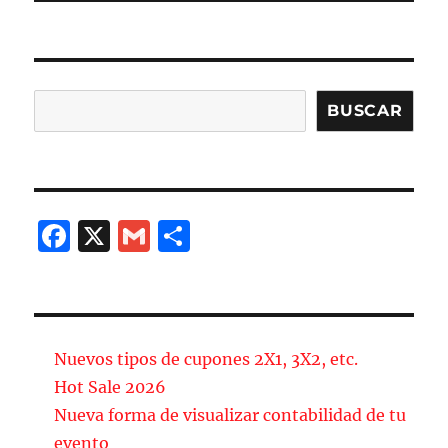
Buscar
BUSCAR
F
X
G
C
a
m
o
c
ai
m
e
l
p
b
a
Nuevos tipos de cupones 2X1, 3X2, etc.
o
rt
Hot Sale 2026
Nueva forma de visualizar contabilidad de tu
o
ir
evento