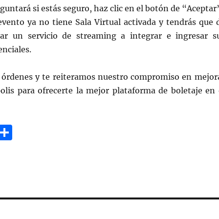
eguntará si estás seguro, haz clic en el botón de “Aceptar
evento ya no tiene Sala Virtual activada y tendrás que 
ar un servicio de streaming a integrar e ingresar s
enciales.
órdenes y te reiteramos nuestro compromiso en mejor
olis para ofrecerte la mejor plataforma de boletaje en 
G
C
m
o
i
m
p
a
rt