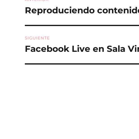
o
de
Reproduciendo contenid
Entrada
k
anterior:
entradas
SIGUIENTE
Facebook Live en Sala Vi
Entrada
siguiente: