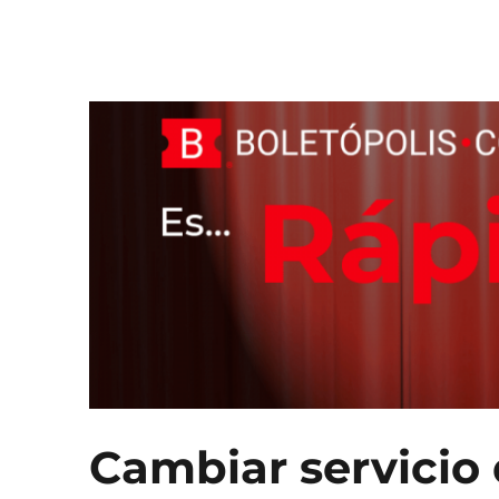
Boletópolis Blog
El Blog oficial de Boletópolis
Cambiar servicio