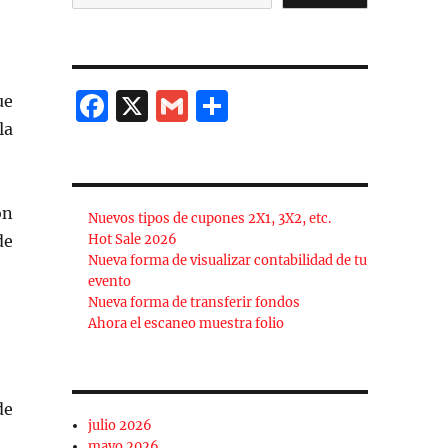
F
X
G
C
ue
a
m
o
la
c
ai
m
e
l
p
on
Nuevos tipos de cupones 2X1, 3X2, etc.
b
a
de
Hot Sale 2026
o
rt
Nueva forma de visualizar contabilidad de tu
evento
o
ir
Nueva forma de transferir fondos
k
Ahora el escaneo muestra folio
de
julio 2026
mayo 2026