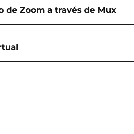
ir
o de Zoom a través de Mux
rtual