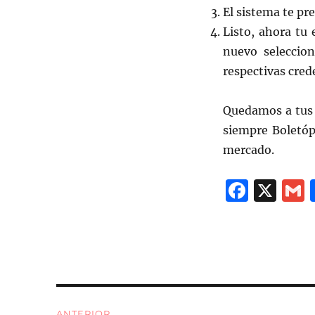
El sistema te pr
Listo, ahora tu 
nuevo seleccion
respectivas cred
Quedamos a tus 
siempre Boletóp
mercado.
F
X
a
c
a
e
l
b
o
Navegación
ANTERIOR