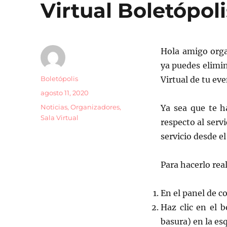
Virtual Boletópoli
Hola amigo orga
ya puedes elimin
Autor
Boletópolis
Virtual de tu ev
Publicado
agosto 11, 2020
el
Categorías
Noticias
,
Organizadores
,
Ya sea que te 
Sala Virtual
respecto al serv
servicio desde el
Para hacerlo real
En el panel de c
Haz clic en el 
basura) en la es