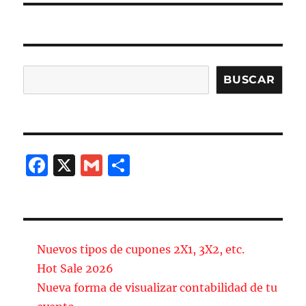
Buscar
BUSCAR
F
X
G
C
a
m
o
c
ai
m
e
l
p
b
a
Nuevos tipos de cupones 2X1, 3X2, etc.
o
rt
Hot Sale 2026
Nueva forma de visualizar contabilidad de tu
o
ir