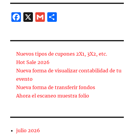
F
X
G
C
a
m
o
c
ai
m
e
l
p
b
a
Nuevos tipos de cupones 2X1, 3X2, etc.
o
rt
Hot Sale 2026
Nueva forma de visualizar contabilidad de tu
o
ir
evento
k
Nueva forma de transferir fondos
Ahora el escaneo muestra folio
julio 2026