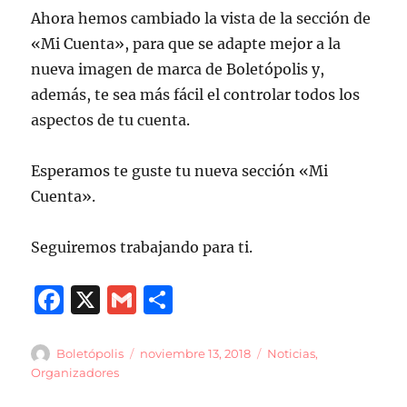
Ahora hemos cambiado la vista de la sección de
«Mi Cuenta», para que se adapte mejor a la
nueva imagen de marca de Boletópolis y,
además, te sea más fácil el controlar todos los
aspectos de tu cuenta.
Esperamos te guste tu nueva sección «Mi
Cuenta».
Seguiremos trabajando para ti.
F
X
G
C
a
m
o
c
ai
m
Autor
Publicado
Categorías
Boletópolis
noviembre 13, 2018
Noticias
,
el
Organizadores
e
l
p