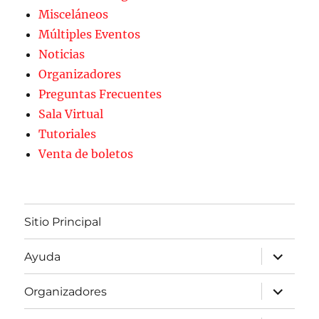
Misceláneos
Múltiples Eventos
Noticias
Organizadores
Preguntas Frecuentes
Sala Virtual
Tutoriales
Venta de boletos
Sitio Principal
expande
Ayuda
el
menú
inferior
expande
Organizadores
el
menú