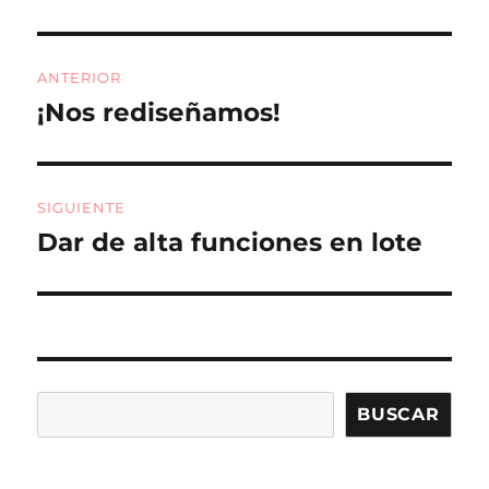
b
a
o
rt
Navegación
o
ir
ANTERIOR
de
k
¡Nos rediseñamos!
Entrada
anterior:
entradas
SIGUIENTE
Dar de alta funciones en lote
Entrada
siguiente:
Buscar
BUSCAR