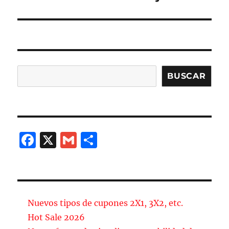
Buscar
BUSCAR
F
X
G
C
a
m
o
c
ai
m
e
l
p
b
a
Nuevos tipos de cupones 2X1, 3X2, etc.
o
rt
Hot Sale 2026