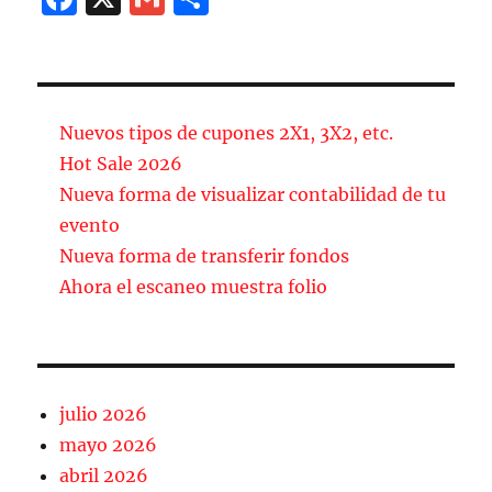
a
m
o
c
ai
m
e
l
p
b
a
Nuevos tipos de cupones 2X1, 3X2, etc.
o
rt
Hot Sale 2026
Nueva forma de visualizar contabilidad de tu
o
ir
evento
k
Nueva forma de transferir fondos
Ahora el escaneo muestra folio
julio 2026
mayo 2026
abril 2026