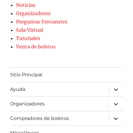
Noticias
Organizadores
Preguntas Frecuentes
Sala Virtual
Tutoriales
Venta de boletos
Sitio Principal
expande
Ayuda
el
menú
inferior
expande
Organizadores
el
menú
inferior
expande
Compradores de boletos
el
menú
inferior
Misceláneos