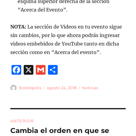
esquina superior derecha de la sección
“Acerca del Evento”.
NOTA:
La sección de Videos en tu evento sigue
sin cambios, por lo que ahora podrás ingresar
videos embebidos de YouTube tanto en dicha
sección como en “Acerca del evento”.
F
X
G
C
a
m
o
c
ai
m
Autor
Publicado
Categorías
Boletópolis
agosto 24, 2018
Noticias
el
e
l
p
b
a
Navegación
o
rt
ANTERIOR
o
ir
de
Cambia el orden en que se
Entrada