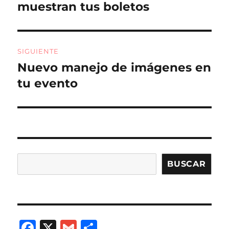
k
anterior:
muestran tus boletos
entradas
SIGUIENTE
Nuevo manejo de imágenes en
Entrada
siguiente:
tu evento
Buscar
BUSCAR
F
X
G
C