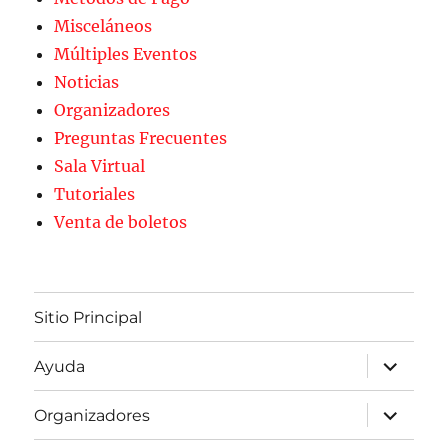
Misceláneos
Múltiples Eventos
Noticias
Organizadores
Preguntas Frecuentes
Sala Virtual
Tutoriales
Venta de boletos
Sitio Principal
expande
Ayuda
el
menú
inferior
expande
Organizadores
el
menú