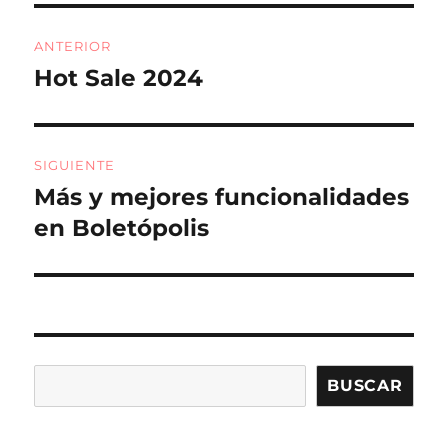
o
rt
Navegación
o
ir
ANTERIOR
de
k
Hot Sale 2024
Entrada
anterior:
entradas
SIGUIENTE
Más y mejores funcionalidades
Entrada
siguiente:
en Boletópolis
Buscar
BUSCAR