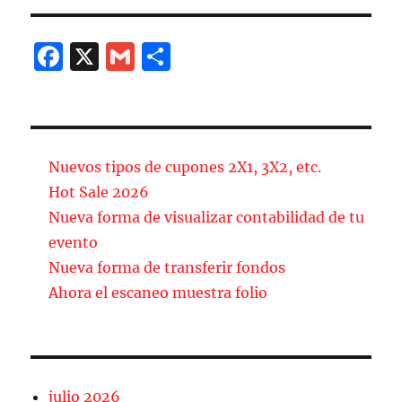
F
X
G
C
a
m
o
c
ai
m
e
l
p
b
a
Nuevos tipos de cupones 2X1, 3X2, etc.
o
rt
Hot Sale 2026
Nueva forma de visualizar contabilidad de tu
o
ir
evento
k
Nueva forma de transferir fondos
Ahora el escaneo muestra folio
julio 2026