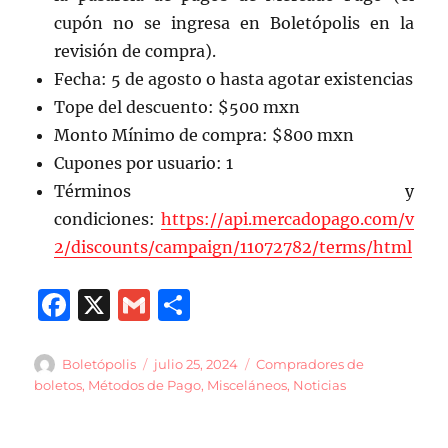
cupón no se ingresa en Boletópolis en la
revisión de compra).
Fecha: 5 de agosto o hasta agotar existencias
Tope del descuento: $500 mxn
Monto Mínimo de compra: $800 mxn
Cupones por usuario: 1
Términos y
condiciones:
https://api.mercadopago.com/v
2/discounts/campaign/11072782/terms/html
F
X
G
C
a
m
o
c
ai
m
Autor
Publicado
Categorías
Boletópolis
julio 25, 2024
Compradores de
el
boletos
,
Métodos de Pago
,
Misceláneos
,
Noticias
e
l
p
b
a