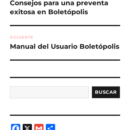
de
k
Consejos para una preventa
Entrada
anterior:
exitosa en Boletópolis
entradas
SIGUIENTE
Manual del Usuario Boletópolis
Entrada
siguiente:
Buscar
BUSCAR
F
X
G
C