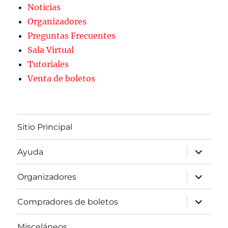
Noticias
Organizadores
Preguntas Frecuentes
Sala Virtual
Tutoriales
Venta de boletos
Sitio Principal
expande
Ayuda
el
menú
inferior
expande
Organizadores
el
menú
inferior
expande
Compradores de boletos
el
menú
inferior
Misceláneos