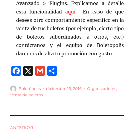
Avanzado > Plugins. Explicamos a detalle
esta funcionalidad
aquí
. En caso de que
desees otro comportamiento específico en la
venta de tus boletos (por ejemplo, cierto tipo
de boletos subordinados a otros, etc.)
contáctanos y el equipo de Boletópolis
daremos de alta tu promoción con gusto.
F
X
G
C
a
m
o
c
ai
m
Autor
Publicado
Categorías
Boletópolis
diciembre 19, 2016
Organizadores
,
el
Venta de boletos
e
l
p
b
a
o
rt
Navegación
o
ir
ANTERIOR