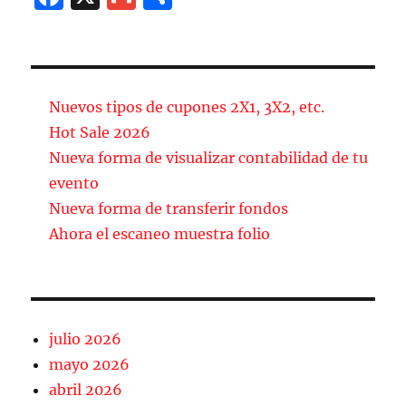
a
m
o
c
ai
m
e
l
p
b
a
Nuevos tipos de cupones 2X1, 3X2, etc.
o
rt
Hot Sale 2026
Nueva forma de visualizar contabilidad de tu
o
ir
evento
k
Nueva forma de transferir fondos
Ahora el escaneo muestra folio
julio 2026
mayo 2026
abril 2026