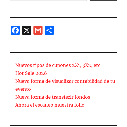
F
X
G
C
a
m
o
c
ai
m
e
l
p
b
a
Nuevos tipos de cupones 2X1, 3X2, etc.
o
rt
Hot Sale 2026
Nueva forma de visualizar contabilidad de tu
o
ir
evento
k
Nueva forma de transferir fondos
Ahora el escaneo muestra folio