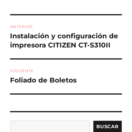
b
a
o
rt
Navegación
o
ir
ANTERIOR
de
k
Instalación y configuración de
Entrada
anterior:
impresora CITIZEN CT-S310II
entradas
SIGUIENTE
Foliado de Boletos
Entrada
siguiente:
Buscar
BUSCAR