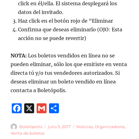
click en él/ella. El sistema desplegará los
datos del invitado.
Haz click en el botón rojo de “Eliminar
Confirma que deseas eliminarlo (OJO: Esta
acción no se puede revertir)
NOTA:
Los boletos vendidos en línea no se
pueden eliminar, sólo los que emitiste en venta
directa tú y/o tus vendedores autorizados. Si
deseas eliminar un boleto vendido en línea
contacta a Boletópolis.
F
X
G
C
a
m
o
c
ai
m
Autor
Publicado
Categorías
Boletópolis
julio 5, 2017
Noticias
,
Organizadores
,
el
Venta de boletos
e
l
p