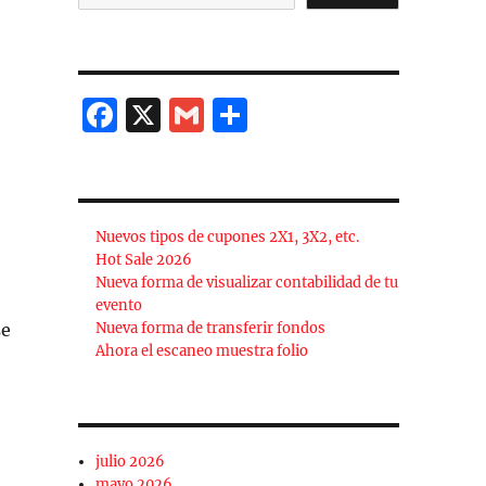
F
X
G
C
a
m
o
c
ai
m
e
l
p
Nuevos tipos de cupones 2X1, 3X2, etc.
b
a
Hot Sale 2026
o
rt
Nueva forma de visualizar contabilidad de tu
evento
o
ir
se
Nueva forma de transferir fondos
k
Ahora el escaneo muestra folio
julio 2026
mayo 2026