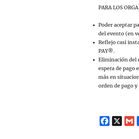
PARA LOS ORGA
Poder aceptar p
del evento (en v
Reflejo casi in
PAY®.
Eliminación del 
espera de pago 
más en situacione
orden de pago y 
F
X
a