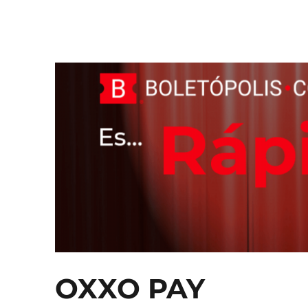
Boletópolis Blog
El Blog oficial de Boletópolis
OXXO PAY