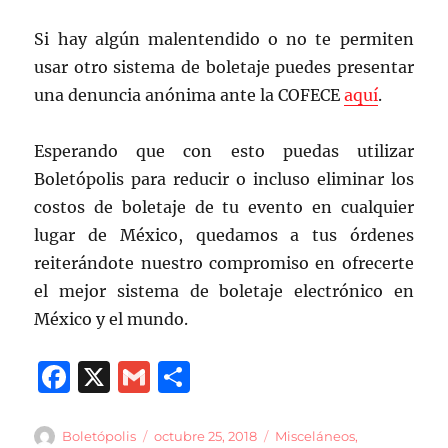
Si hay algún malentendido o no te permiten
usar otro sistema de boletaje puedes presentar
una denuncia anónima ante la COFECE
aquí
.
Esperando que con esto puedas utilizar
Boletópolis para reducir o incluso eliminar los
costos de boletaje de tu evento en cualquier
lugar de México, quedamos a tus órdenes
reiterándote nuestro compromiso en ofrecerte
el mejor sistema de boletaje electrónico en
México y el mundo.
F
X
G
C
a
m
o
c
ai
m
Autor
Publicado
Categorías
Boletópolis
octubre 25, 2018
Misceláneos
,