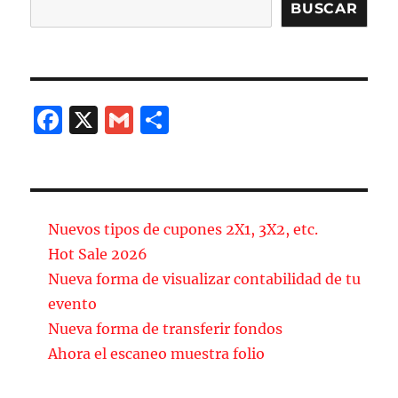
Buscar
BUSCAR
F
X
G
C
a
m
o
c
ai
m
e
l
p
b
a
Nuevos tipos de cupones 2X1, 3X2, etc.
o
rt
Hot Sale 2026
Nueva forma de visualizar contabilidad de tu
o
ir
evento
k
Nueva forma de transferir fondos
Ahora el escaneo muestra folio