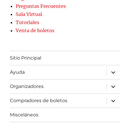
Preguntas Frecuentes
Sala Virtual
Tutoriales
Venta de boletos
Sitio Principal
expande
Ayuda
el
menú
inferior
expande
Organizadores
el
menú
inferior
expande
Compradores de boletos
el
menú
inferior
Misceláneos