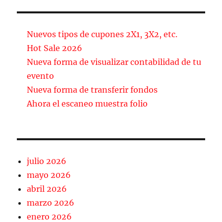
c
ai
m
e
l
p
b
a
Nuevos tipos de cupones 2X1, 3X2, etc.
o
rt
Hot Sale 2026
Nueva forma de visualizar contabilidad de tu
o
ir
evento
k
Nueva forma de transferir fondos
Ahora el escaneo muestra folio
julio 2026
mayo 2026
abril 2026
marzo 2026
enero 2026