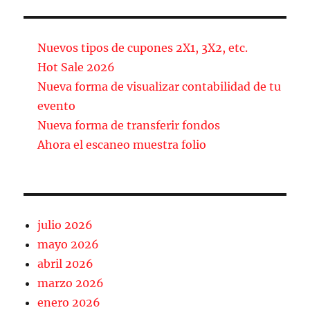
c
ai
m
e
l
p
b
a
Nuevos tipos de cupones 2X1, 3X2, etc.
o
rt
Hot Sale 2026
Nueva forma de visualizar contabilidad de tu
o
ir
evento
k
Nueva forma de transferir fondos
Ahora el escaneo muestra folio
julio 2026
mayo 2026
abril 2026
marzo 2026
enero 2026