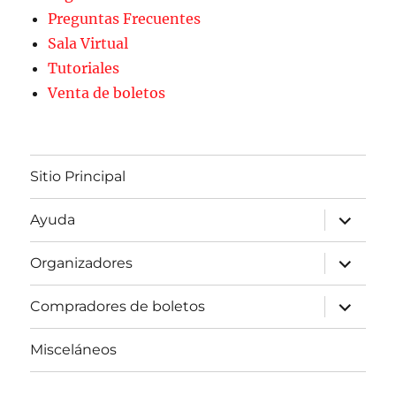
Preguntas Frecuentes
Sala Virtual
Tutoriales
Venta de boletos
Sitio Principal
expande
Ayuda
el
menú
inferior
expande
Organizadores
el
menú
inferior
expande
Compradores de boletos
el
menú
inferior
Misceláneos