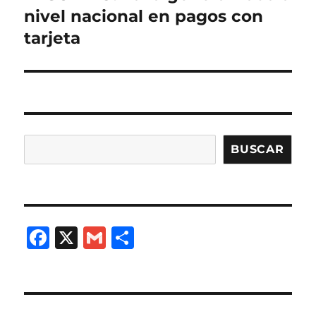
siguiente:
nivel nacional en pagos con
tarjeta
Buscar
BUSCAR
F
X
G
C
a
m
o
c
ai
m
e
l
p