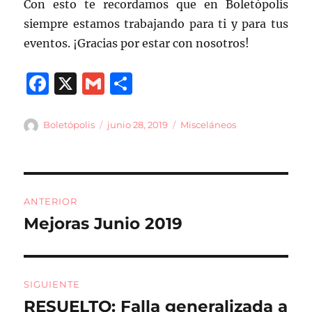
Con esto te recordamos que en Boletópolis
siempre estamos trabajando para ti y para tus
eventos. ¡Gracias por estar con nosotros!
F
X
G
C
a
m
o
c
ai
m
Autor
Publicado
Categorías
Boletópolis
junio 28, 2019
Misceláneos
el
e
l
p
b
a
Navegación
o
rt
ANTERIOR
o
ir
de
Mejoras Junio 2019
Entrada
k
anterior:
entradas
SIGUIENTE
RESUELTO: Falla generalizada a
Entrada