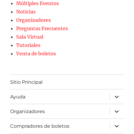
Múltiples Eventos
Noticias
Organizadores
Preguntas Frecuentes
Sala Virtual
Tutoriales
Venta de boletos
Sitio Principal
expande
Ayuda
el
menú
inferior
expande
Organizadores
el
menú
inferior
expande
Compradores de boletos
el
menú