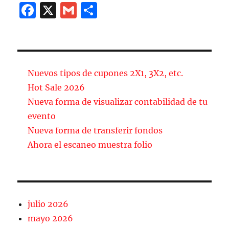
F
X
G
C
a
m
o
c
ai
m
e
l
p
b
a
Nuevos tipos de cupones 2X1, 3X2, etc.
o
rt
Hot Sale 2026
Nueva forma de visualizar contabilidad de tu
o
ir
evento
k
Nueva forma de transferir fondos
Ahora el escaneo muestra folio
julio 2026
mayo 2026