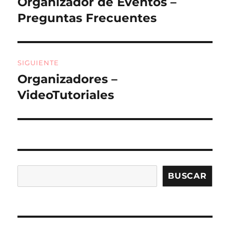
k
Organizador de Eventos –
Entrada
anterior:
Preguntas Frecuentes
entradas
SIGUIENTE
Organizadores –
Entrada
siguiente:
VideoTutoriales
Buscar
BUSCAR