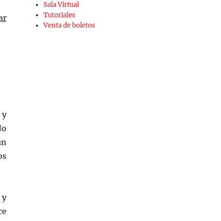
Sala Virtual
Tutoriales
ar
Venta de boletos
 y
No
un
os
 y
ce