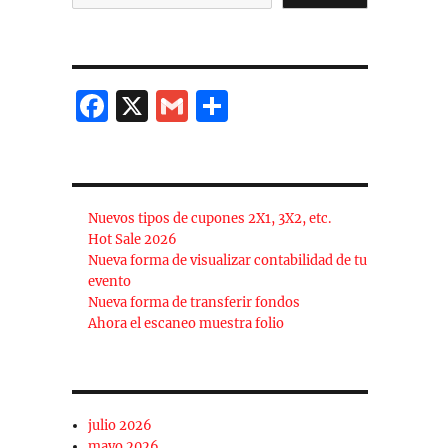
F
X
G
C
a
m
o
c
ai
m
e
l
p
Nuevos tipos de cupones 2X1, 3X2, etc.
b
a
Hot Sale 2026
o
rt
Nueva forma de visualizar contabilidad de tu
evento
o
ir
Nueva forma de transferir fondos
k
Ahora el escaneo muestra folio
julio 2026
mayo 2026