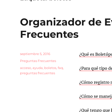
Organizador de E
Frecuentes
Publicado
septiembre 5, 2016
¿Qué es Boletópo
el
Categorías
Preguntas Frecuentes
Etiquetas
acceso
,
ayuda
,
boletos
,
faq
,
¿Para qué tipo d
preguntas frecuentes
¿Cómo registro 
¿Cómo se maneja
¿Qué tengo que 