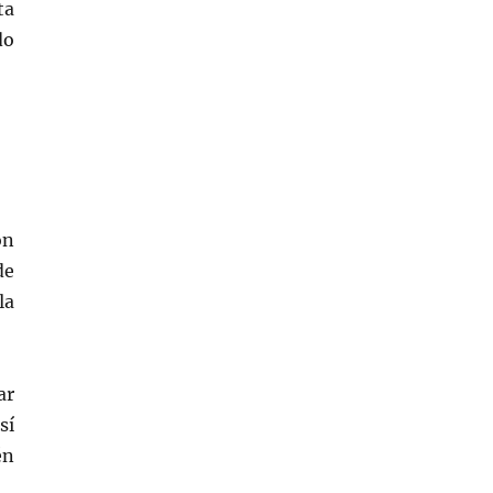
ta
do
ón
de
la
ar
sí
én