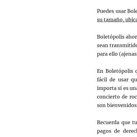
Puedes usar Bol
su tamaño, ubica
Boletópolis ahor
sean transmitido
para ello (ajena
En Boletópolis 
fácil de usar q
importa si es un
concierto de ro
son bienvenidos
Recuerda que tu
pagos de derec